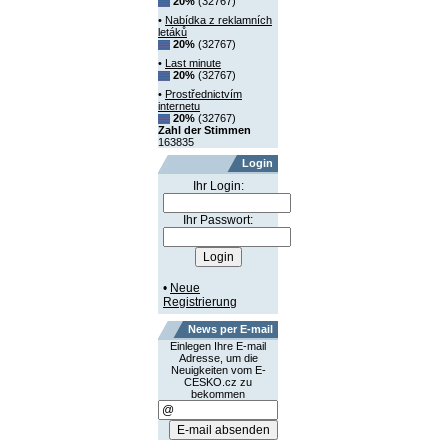
20%
(32767)
•
Nabídka z reklamních
letáků
20%
(32767)
•
Last minute
20%
(32767)
•
Prostřednictvím
internetu
20%
(32767)
Zahl der Stimmen
163835
Login
Ihr Login:
Ihr Passwort:
•
Neue
Registrierung
News per E-mail
Einlegen Ihre E-mail
Adresse, um die
Neuigkeiten vom E-
CESKO.cz zu
bekommen