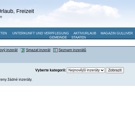
rlaub, Freizeit
n
ITEN
UNTERKUNFT UND VERPFLEGUNG
AKTIVURLAUB
MAGAZIN GULLIVER
GEMEINDE
STAATEN
ový inzerát
Smazat inzerát
Seznam inzerátů
Vyberte kategorii:
eny žádné inzeráty.