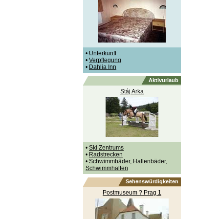
•
Unterkunft
•
Verpflegung
•
Dahlia Inn
Aktivurlaub
Stáj Arka
•
Ski Zentrums
•
Radstrecken
•
Schwimmbäder, Hallenbäder,
Schwimmhallen
Sehenswürdigkeiten
Postmuseum ? Prag 1