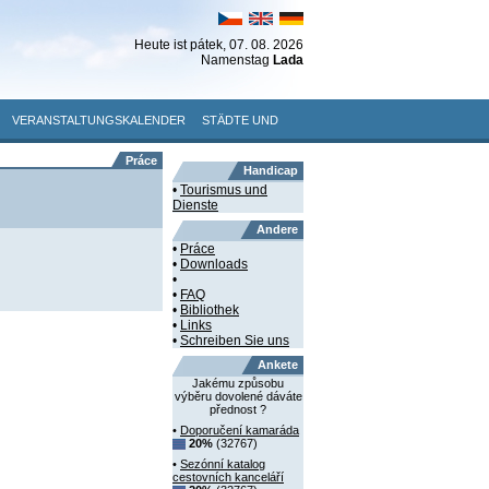
Heute ist
pátek
, 07. 08. 2026
Namenstag
Lada
VERANSTALTUNGSKALENDER
STÄDTE UND
Práce
Handicap
•
Tourismus und
Dienste
Andere
•
Práce
•
Downloads
•
•
FAQ
•
Bibliothek
•
Links
•
Schreiben Sie uns
Ankete
Jakému způsobu
výběru dovolené dáváte
přednost ?
•
Doporučení kamaráda
20%
(32767)
•
Sezónní katalog
cestovních kanceláří