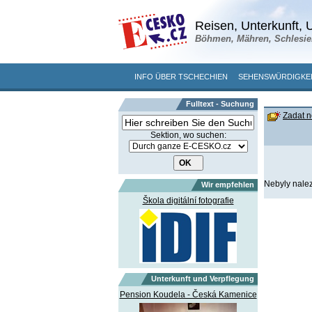
Reisen, Unterkunft, U
Böhmen, Mähren, Schlesie
INFO ÜBER TSCHECHIEN
SEHENSWÜRDIGKE
Fulltext - Suchung
Zadat n
Sektion, wo suchen:
Nebyly nalez
Wir empfehlen
Škola digitální fotografie
Unterkunft und Verpflegung
Pension Koudela - Česká Kamenice