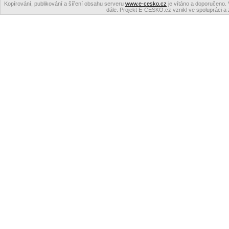
Kopírování, publikování a šíření obsahu serveru
www.e-cesko.cz
je vítáno a doporučeno. 
dále. Projekt E-ČESKO.cz vznikl ve spolupráci a 