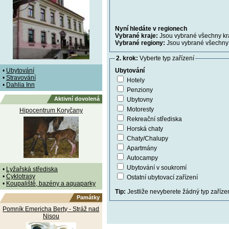
Nyní hledáte v regionech
Vybrané kraje:
Jsou vybrané všechny kr
Vybrané regiony:
Jsou vybrané všechny 
2. krok:
Vyberte typ zařízení
•
Ubytování
Ubytování
•
Stravování
Hotely
•
Dahlia Inn
Penziony
Aktivní dovolená
Ubytovny
Motoresty
Hipocentrum Koryčany
Rekreační střediska
Horská chaty
Chaty/Chalupy
Apartmány
Autocampy
Ubytování v soukromí
•
Lyžařská střediska
•
Cyklotrasy
Ostatní ubytovací zařízení
•
Koupaliště, bazény a aquaparky
Tip:
Jestliže nevyberete žádný typ zařízen
Památky
Pomník Emericha Berty - Stráž nad
Nisou