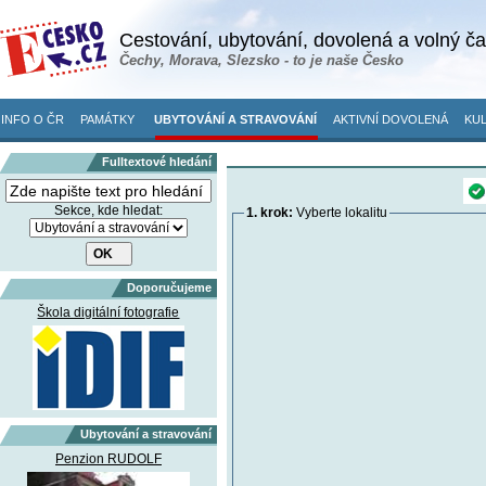
Cestování, ubytování, dovolená a volný č
Čechy, Morava, Slezsko - to je naše Česko
INFO O ČR
PAMÁTKY
UBYTOVÁNÍ A STRAVOVÁNÍ
AKTIVNÍ DOVOLENÁ
KUL
Fulltextové hledání
Sekce, kde hledat:
1. krok:
Vyberte lokalitu
Doporučujeme
Škola digitální fotografie
Ubytování a stravování
Penzion RUDOLF