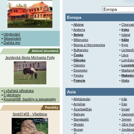
Evropa
•
Albánie
•
Chorvat
•
Andorra
•
Irsko
•
Ubytování
•
Belgie
•
Island
•
Stravování
•
Bělorusko
•
Itálie
•
Dahlia Inn
•
Bosna a Hercegovina
•
Kypr
•
Bulharsko
•
Lichtenš
Aktivní dovolená
•
Česko
•
Litva
Jezdecká škola Michaela Fojty
•
Dánsko
•
Lotyšsk
•
Dánsko
•
Lucemb
•
Estonsko
•
Maďars
•
Finsko
•
Makedo
•
Francie
•
Malta
•
Lyžařská střediska
Asie
•
Cyklotrasy
•
Koupaliště, bazény a aquaparky
•
Afghánistán
•
Irák
•
Arménie
•
Írán
Památky
•
Ázerbajdžán
•
Izrael
Smírčí kříž - Všelibice
•
Bahrajn
•
Japonsk
•
Bangladéš
•
Jemen
•
Bhútán
•
Jižní Ko
•
Brunej
•
Jordáns