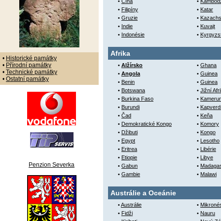
•
Čína
•
Kambod
•
Filipíny
•
Katar
•
Gruzie
•
Kazachs
•
Indie
•
Kuvajt
•
Indonésie
•
Kyrgyzs
Afrika
•
Historické památky
•
Přírodní památky
•
Alžírsko
•
Ghana
•
Technické památky
•
Angola
•
Guinea
•
Ostatní památky
•
Benin
•
Guinea
•
Botswana
•
Jižní Afr
•
Burkina Faso
•
Kameru
•
Burundi
•
Kapverd
•
Čad
•
Keňa
•
Demokratické Kongo
•
Komory
•
Džibuti
•
Kongo
•
Egypt
•
Lesotho
•
Eritrea
•
Libérie
•
Etiopie
•
Libye
Penzion Severka
•
Gabun
•
Madaga
•
Gambie
•
Malawi
Austrálie a Oceánie
•
Austrálie
•
Mikroné
•
Fidži
•
Nauru