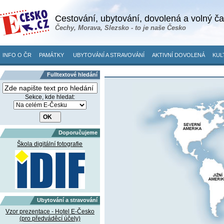
Cestování, ubytování, dovolená a volný č
Čechy, Morava, Slezsko - to je naše Česko
INFO O ČR
PAMÁTKY
UBYTOVÁNÍ A STRAVOVÁNÍ
AKTIVNÍ DOVOLENÁ
KUL
Fulltextové hledání
Sekce, kde hledat:
Doporučujeme
Škola digitální fotografie
Ubytování a stravování
Vzor prezentace - Hotel E-Česko
(pro předváděcí účely)