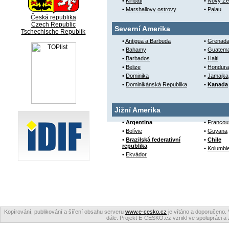
•
Kiribati
•
Nový Zé
•
Marshallovy ostrovy
•
Palau
Česká republika
Czech Republic
Severní Amerika
Tschechische Republik
•
Antigua a Barbuda
•
Grenad
•
Bahamy
•
Guatema
•
Barbados
•
Haiti
•
Belize
•
Hondura
•
Dominika
•
Jamajka
•
Dominikánská Republika
•
Kanada
Jižní Amerika
•
Argentina
•
Francou
•
Bolívie
•
Guyana
•
Brazilská federativní
•
Chile
republika
•
Kolumbi
•
Ekvádor
Kopírování, publikování a šíření obsahu serveru
www.e-cesko.cz
je vítáno a doporučeno. 
dále. Projekt E-ČESKO.cz vznikl ve spolupráci a 