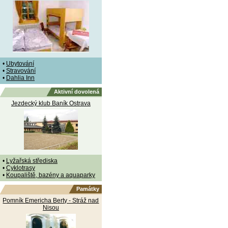
•
Ubytování
•
Stravování
•
Dahlia Inn
Aktivní dovolená
Jezdecký klub Baník Ostrava
•
Lyžařská střediska
•
Cyklotrasy
•
Koupaliště, bazény a aquaparky
Památky
Pomník Emericha Berty - Stráž nad
Nisou