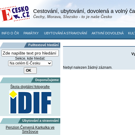
Cestování, ubytování, dovolená a volný č
Čechy, Morava, Slezsko - to je naše Česko
INFO O ČR
PAMÁTKY
UBYTOVÁNÍ A STRAVOVÁNÍ
AKTIVNÍ DOVOLENÁ
KUL
Fulltextové hledání
Vy
Sekce, kde hledat:
Nebyl nalezen žádný záznam.
Doporučujeme
Škola digitální fotografie
Ubytování a stravování
Penzion Červená Karkulka ve
Smržovce