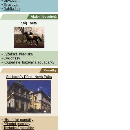
•
Ubytování
•
Stravování
•
Dahlia Inn
Aktivní dovolená
Stáj Théta
•
Lyžařská střediska
•
Cyklotrasy
•
Koupaliště, bazény a aquaparky
Památky
Suchardův Dům - Nová Paka
•
Historické památky
•
Přírodní památky
•
Technické památky