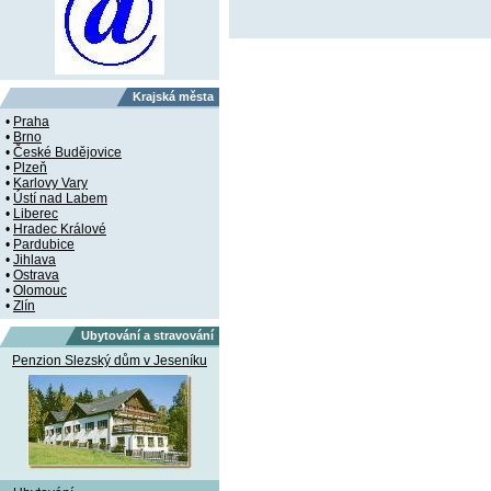
Krajská města
•
Praha
•
Brno
•
České Budějovice
•
Plzeň
•
Karlovy Vary
•
Ústí nad Labem
•
Liberec
•
Hradec Králové
•
Pardubice
•
Jihlava
•
Ostrava
•
Olomouc
•
Zlín
Ubytování a stravování
Penzion Slezský dům v Jeseníku