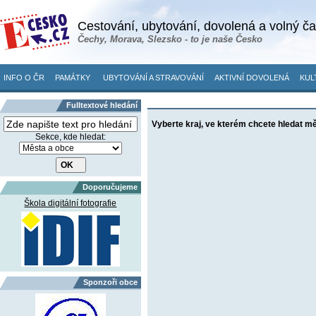
Cestování, ubytování, dovolená a volný č
Čechy, Morava, Slezsko - to je naše Česko
INFO O ČR
PAMÁTKY
UBYTOVÁNÍ A STRAVOVÁNÍ
AKTIVNÍ DOVOLENÁ
KUL
Fulltextové hledání
Vyberte kraj, ve kterém chcete hledat m
Sekce, kde hledat:
Doporučujeme
Škola digitální fotografie
Sponzoři obce