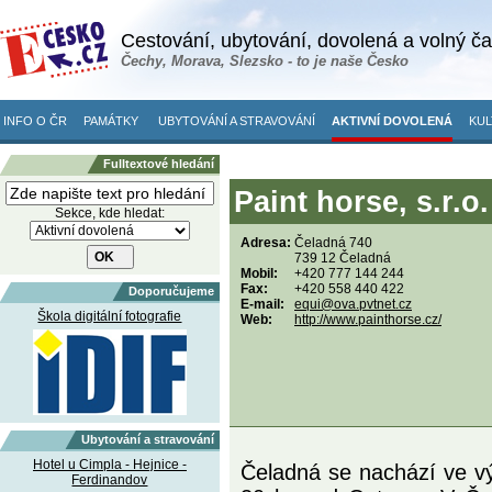
Cestování, ubytování, dovolená a volný č
Čechy, Morava, Slezsko - to je naše Česko
INFO O ČR
PAMÁTKY
UBYTOVÁNÍ A STRAVOVÁNÍ
AKTIVNÍ DOVOLENÁ
KUL
Fulltextové hledání
Paint horse, s.r.o
Sekce, kde hledat:
Adresa:
Čeladná 740
739 12 Čeladná
Mobil:
+420 777 144 244
Fax:
+420 558 440 422
Doporučujeme
E-mail:
equi@ova.pvtnet.cz
Škola digitální fotografie
Web:
http://www.painthorse.cz/
Ubytování a stravování
Hotel u Cimpla - Hejnice -
Čeladná se nachází ve vý
Ferdinandov