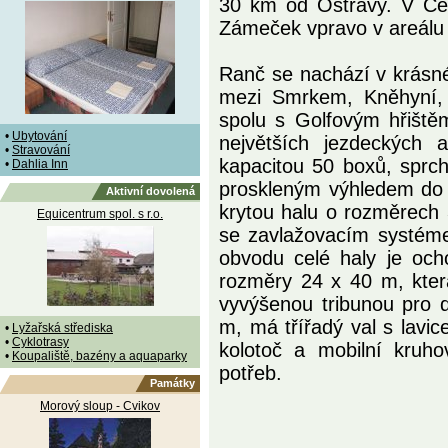
30 km od Ostravy. V Če
Zámeček vpravo v areálu 
Ranč se nachází v krásn
mezi Smrkem, Kněhyní, 
spolu s Golfovým hřiště
•
Ubytování
největších jezdeckých 
•
Stravování
kapacitou 50 boxů, sprch
•
Dahlia Inn
proskleným výhledem do v
Aktivní dovolená
krytou halu o rozměrech 
Equicentrum spol. s r.o.
se zavlažovacím systém
obvodu celé haly je och
rozměry 24 x 40 m, kter
vyvýšenou tribunou pro 
m, má třířadý val s lavic
•
Lyžařská střediska
•
Cyklotrasy
kolotoč a mobilní kruho
•
Koupaliště, bazény a aquaparky
potřeb.
Památky
Morový sloup - Cvikov