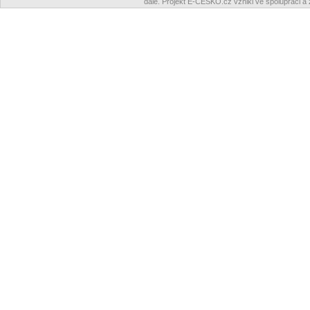
dále. Projekt E-ČESKO.cz vznikl ve spolupráci a 