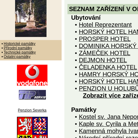
SEZNAM ZAŘÍZENÍ V O
Ubytování
•
Hotel Reprezentant
•
HORSKÝ HOTEL HA
•
PROSPER HOTEL
•
Historické památky
•
DOMINIKA HORSKÝ
•
Přírodní památky
•
ZÁMEČEK HOTEL
•
Technické památky
•
Ostatní památky
•
DEJMON HOTEL
•
ČELADENKA HOTEL
•
HAMRY HORSKÝ H
•
HORSKÝ HOTEL HA
•
PENZION U HOLUB
Zobrazit více zaříz
Památky
Penzion Severka
•
Kostel sv. Jana Nep
•
Kaple sv. Cyrila a Me
•
Kamenná mohyla Iva