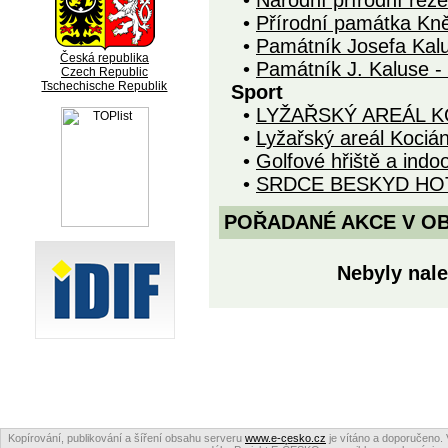
•
Národní přírodní rez
•
Přírodní památka Kn
•
Památník Josefa Kal
Česká republika
•
Památník J. Kaluse -
Czech Republic
Tschechische Republik
Sport
•
LYŽAŘSKÝ AREÁL K
•
Lyžařský areál Kociá
•
Golfové hřiště a indo
•
SRDCE BESKYD HO
POŘADANÉ AKCE V OBDO
Nebyly nale
Kopírování, publikování a šíření obsahu serveru
www.e-cesko.cz
je vítáno a doporučeno. 