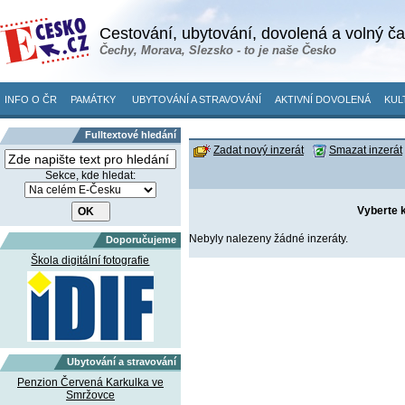
Cestování, ubytování, dovolená a volný č
Čechy, Morava, Slezsko - to je naše Česko
INFO O ČR
PAMÁTKY
UBYTOVÁNÍ A STRAVOVÁNÍ
AKTIVNÍ DOVOLENÁ
KUL
Fulltextové hledání
Zadat nový inzerát
Smazat inzerát
Sekce, kde hledat:
Vyberte k
Nebyly nalezeny žádné inzeráty.
Doporučujeme
Škola digitální fotografie
Ubytování a stravování
Penzion Červená Karkulka ve
Smržovce