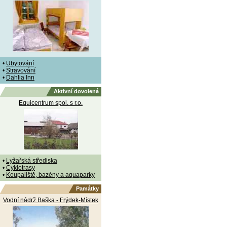
•
Ubytování
•
Stravování
•
Dahlia Inn
Aktivní dovolená
Equicentrum spol. s r.o.
•
Lyžařská střediska
•
Cyklotrasy
•
Koupaliště, bazény a aquaparky
Památky
Vodní nádrž Baška - Frýdek-Místek