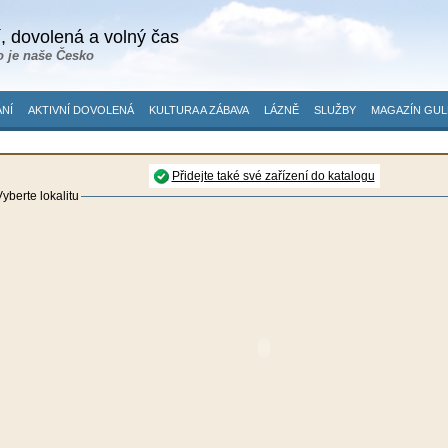
, dovolená a volný čas
o je naše Česko
NÍ
AKTIVNÍ DOVOLENÁ
KULTURA A ZÁBAVA
LÁZNĚ
SLUŽBY
MAGAZÍN GUL
Přidejte také své zařízení do katalogu
yberte lokalitu