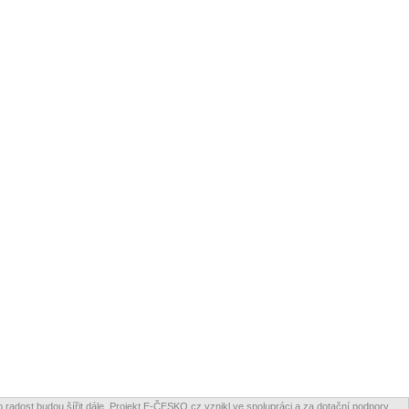
 radost budou šířit dále. Projekt E-ČESKO.cz vznikl ve spolupráci a za dotační podpory