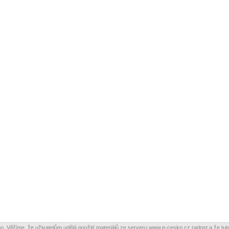
o. Věříme, že uživatelům udělá použití materiálů ze serveru www.e-cesko.cz radost a že tuto