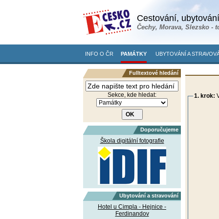
Cestování, ubytování
Čechy, Morava, Slezsko - t
INFO O ČR
PAMÁTKY
UBYTOVÁNÍ A STRAVOVÁ
Fulltextové hledání
Sekce, kde hledat:
1. krok:
V
Doporučujeme
Škola digitální fotografie
Ubytování a stravování
Hotel u Cimpla - Hejnice -
Ferdinandov