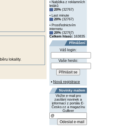
• Nabídka z reklamních
letáků
20%
(32767)
• Last minute
20%
(32767)
• Prostřednictvím
internetu
20%
(32767)
Celkem hlasů:
163835
Přihlášení
Váš login:
ěru lokality.
Vaše heslo:
•
Nová registrace
Novinky mailem
Vložte e-mail pro
zasílání novinek a
informací z portálu E-
Česko.cz a magazínu
Gulliver