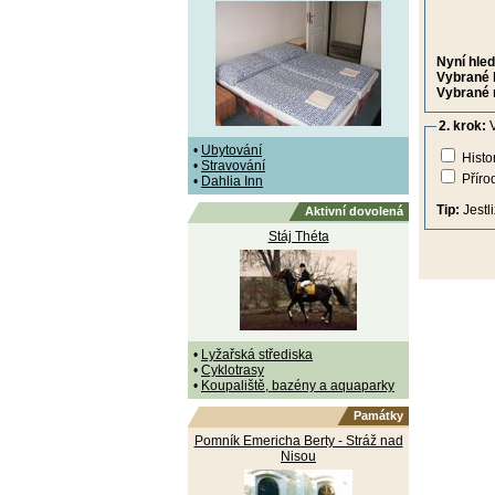
Nyní hled
Vybrané 
Vybrané 
2. krok:
V
•
Ubytování
Histo
•
Stravování
Příro
•
Dahlia Inn
Tip:
Jestl
Aktivní dovolená
Stáj Théta
•
Lyžařská střediska
•
Cyklotrasy
•
Koupaliště, bazény a aquaparky
Památky
Pomník Emericha Berty - Stráž nad
Nisou