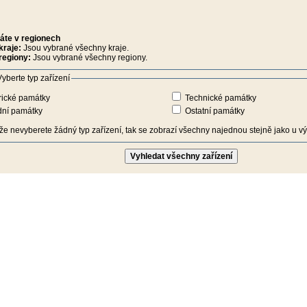
áte v regionech
kraje:
Jsou vybrané všechny kraje.
regiony:
Jsou vybrané všechny regiony.
yberte typ zařízení
rické památky
Technické památky
dní památky
Ostatní památky
iže nevyberete žádný typ zařízení, tak se zobrazí všechny najednou stejně jako u výb