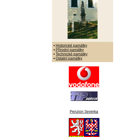
•
Historické památky
•
Přírodní památky
•
Technické památky
•
Ostatní památky
Penzion Severka