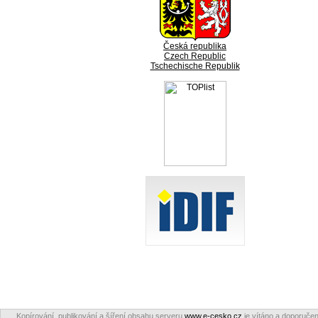
Česká republika
Czech Republic
Tschechische Republik
Kopírování, publikování a šíření obsahu serveru
www.e-cesko.cz
je vítáno a doporučen