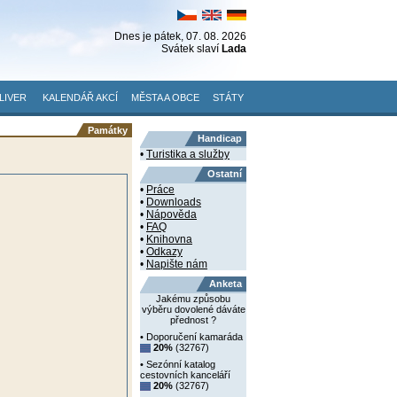
Dnes je
pátek
, 07. 08. 2026
Svátek slaví
Lada
LIVER
KALENDÁŘ AKCÍ
MĚSTA A OBCE
STÁTY
Památky
Handicap
•
Turistika a služby
Ostatní
•
Práce
•
Downloads
•
Nápověda
•
FAQ
•
Knihovna
•
Odkazy
•
Napište nám
Anketa
Jakému způsobu
výběru dovolené dáváte
přednost ?
• Doporučení kamaráda
20%
(32767)
• Sezónní katalog
cestovních kanceláří
20%
(32767)