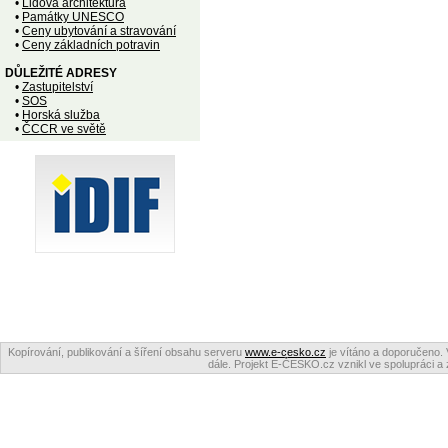
•
Lidová architektura
•
Památky UNESCO
•
Ceny ubytování a stravování
•
Ceny základních potravin
DŮLEŽITÉ ADRESY
•
Zastupitelství
•
SOS
•
Horská služba
•
ČCCR ve světě
Kopírování, publikování a šíření obsahu serveru
www.e-cesko.cz
je vítáno a doporučeno. 
dále. Projekt E-ČESKO.cz vznikl ve spolupráci a 