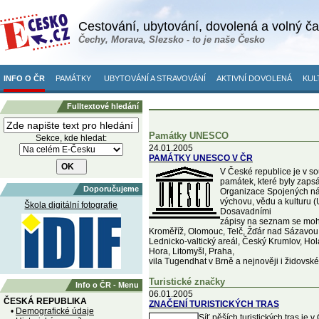
Cestování, ubytování, dovolená a volný č
Čechy, Morava, Slezsko - to je naše Česko
INFO O ČR
PAMÁTKY
UBYTOVÁNÍ A STRAVOVÁNÍ
AKTIVNÍ DOVOLENÁ
KUL
Fulltextové hledání
Památky UNESCO
Sekce, kde hledat:
24.01.2005
PAMÁTKY UNESCO V ČR
V České republice je v 
památek, které byly zap
Doporučujeme
Organizace Spojených ná
výchovu, vědu a kulturu
Škola digitální fotografie
Dosavadními
zápisy na seznam se moh
Kroměříž, Olomouc, Telč, Žďár nad Sázavou
Lednicko-valtický areál, Český Krumlov, Ho
Hora, Litomyšl, Praha,
vila Tugendhat v Brně a nejnověji i židovské 
Turistické značky
Info o ČR - Menu
06.01.2005
ČESKÁ REPUBLIKA
ZNAČENÍ TURISTICKÝCH TRAS
•
Demografické údaje
Síť pěších turistických tras je 