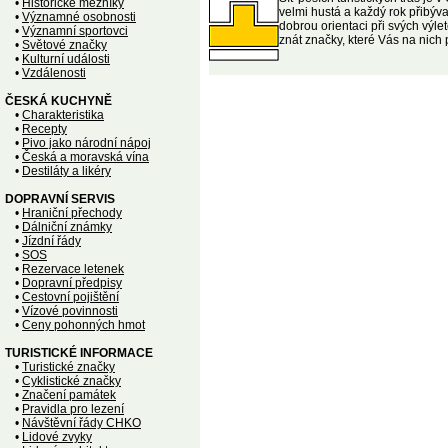
•
Historické mezníky
velmi hustá a každý rok přibýva
•
Významné osobnosti
dobrou orientaci při svých výlet
•
Významní sportovci
znát značky, které Vás na nich
•
Světové značky
•
Kulturní události
•
Vzdálenosti
ČESKÁ KUCHYNĚ
•
Charakteristika
•
Recepty
•
Pivo jako národní nápoj
•
Česká a moravská vína
•
Destiláty a likéry
DOPRAVNÍ SERVIS
•
Hraniční přechody
•
Dálniční známky
•
Jízdní řády
•
SOS
•
Rezervace letenek
•
Dopravní předpisy
•
Cestovní pojištění
•
Vízové povinnosti
•
Ceny pohonných hmot
TURISTICKÉ INFORMACE
•
Turistické značky
•
Cyklistické značky
•
Značení památek
•
Pravidla pro lezení
•
Návštěvní řády CHKO
•
Lidové zvyky