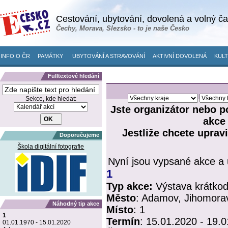
Cestování, ubytování, dovolená a volný č
Čechy, Morava, Slezsko - to je naše Česko
INFO O ČR
PAMÁTKY
UBYTOVÁNÍ A STRAVOVÁNÍ
AKTIVNÍ DOVOLENÁ
KULT
Fulltextové hledání
Sekce, kde hledat:
Jste organizátor nebo p
akce
Jestliže chcete upravi
Doporučujeme
Škola digitální fotografie
Nyní jsou vypsané akce a 
1
Typ akce:
Výstava krátko
Město
:
Adamov, Jihomorav
Náhodný tip akce
Místo
:
1
1
Termín
:
15.01.2020 - 19.
01.01.1970 - 15.01.2020