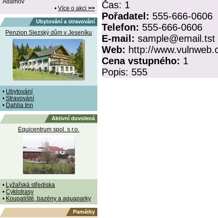
Adamov
Čas:
1
•
Více o akci
>>
Pořadatel:
555-666-0606
Ubytování a stravování
Telefon:
555-666-0606
Penzion Slezský dům v Jeseníku
E-mail:
sample@email.tst
Web:
http://www.vulnweb
Cena vstupného:
1
Popis:
555
•
Ubytování
•
Stravování
•
Dahlia Inn
Aktivní dovolená
Equicentrum spol. s r.o.
•
Lyžařská střediska
•
Cyklotrasy
•
Koupaliště, bazény a aquaparky
Památky