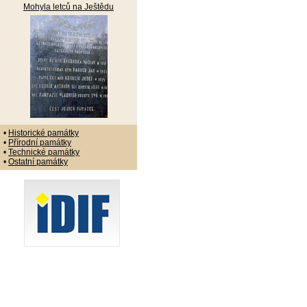
Mohyla letců na Ještědu
•
Historické památky
•
Přírodní památky
•
Technické památky
•
Ostatní památky