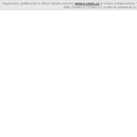
Kopírování, publikování a šíření obsahu serveru
www.e-cesko.cz
je vítáno a doporučeno. 
dále. Projekt E-ČESKO.cz vznikl ve spolupráci a 