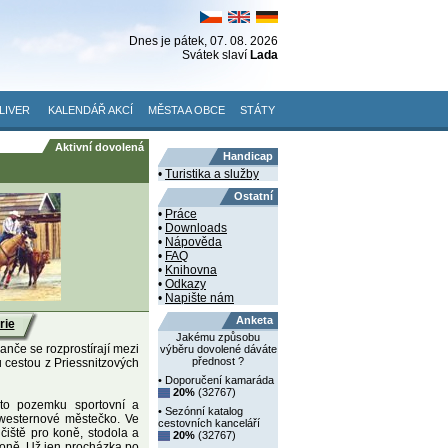
Dnes je
pátek
, 07. 08. 2026
Svátek slaví
Lada
LIVER
KALENDÁŘ AKCÍ
MĚSTA A OBCE
STÁTY
Aktivní dovolená
Handicap
•
Turistika a služby
Ostatní
•
Práce
•
Downloads
•
Nápověda
•
FAQ
•
Knihovna
•
Odkazy
•
Napište nám
Anketa
rie
Jakému způsobu
nče se rozprostírají mezi
výběru dovolené dáváte
přednost ?
u cestou z Priessnitzových
• Doporučení kamaráda
20%
(32767)
mto pozemku sportovní a
• Sezónní katalog
 westernové městečko. Ve
cestovních kanceláří
čiště pro koně, stodola a
20%
(32767)
koně. Už jen procházka po