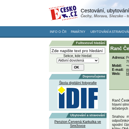
Cestování, ubytování
Čechy, Morava, Slezsko - t
INFO O ČR
PAMÁTKY
UBYTOVÁNÍ A STRAVOVÁ
Fulltextové hledání
Ranč Če
Sekce, kde hledat:
Adresa:
P
7
Mobil:
+
E-mail:
m
Web:
h
Doporučujeme
Škola digitální fotografie
Ranč Česká
hlavní sil
léčebných 
Ubytování a stravování
Snahou ma
odpočinko
Penzion Červená Karkulka ve
spodní čás
Smržovce
kůlny. Obě