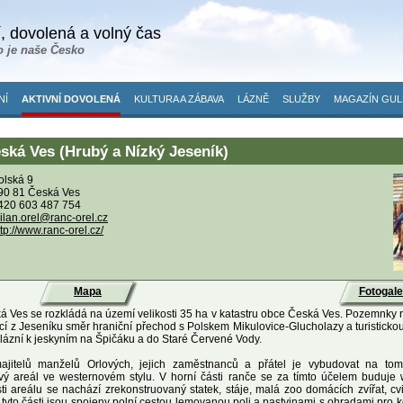
, dovolená a volný čas
o je naše Česko
NÍ
AKTIVNÍ DOVOLENÁ
KULTURA A ZÁBAVA
LÁZNĚ
SLUŽBY
MAGAZÍN GUL
ská Ves (Hrubý a Nízký Jeseník)
olská 9
90 81 Česká Ves
420 603 487 754
ilan.orel@ranc-orel.cz
ttp://www.ranc-orel.cz/
Mapa
Fotogale
 Ves se rozkládá na území velikosti 35 ha v katastru obce Česká Ves. Pozemnky ra
nicí z Jeseníku směr hraniční přechod s Polskem Mikulovice-Glucholazy a turisticko
lázní k jeskyním na Špičáku a do Staré Červené Vody.
jitelů manželů Orlových, jejich zaměstnanců a přátel je vybudovat na to
vý areál ve westernovém stylu. V horní části ranče se za tímto účelem buduje
ti areálu se nachází zrekonstruovaný statek, stáje, malá zoo domácích zvířat, cvi
 tyto části jsou spojeny polní cestou lemovanou poli a pastvinami s ohradami pro 