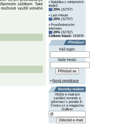
• Nabídka z reklamních
příjemným zážitkem. Také
letáků
 možnosti využití volného
20%
(32767)
• Last minute
20%
(32767)
• Prostřednictvím
internetu
20%
(32767)
Celkem hlasů:
163835
Přihlášení
Váš login:
Vaše heslo:
•
Nová registrace
Novinky mailem
Vložte e-mail pro
zasílání novinek a
informací z portálu E-
Česko.cz a magazínu
Gulliver