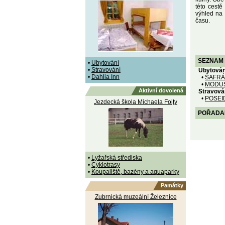
této cest
výhled na 
času.
SEZNAM 
•
Ubytování
•
Stravování
Ubytován
•
Dahlia Inn
•
ŠAFRÁ
•
MODUS
Aktivní dovolená
Stravová
•
POSEI
Jezdecká škola Michaela Fojty
POŘADANÉ
•
Lyžařská střediska
•
Cyklotrasy
•
Koupaliště, bazény a aquaparky
Památky
Zubrnická muzeální Železnice