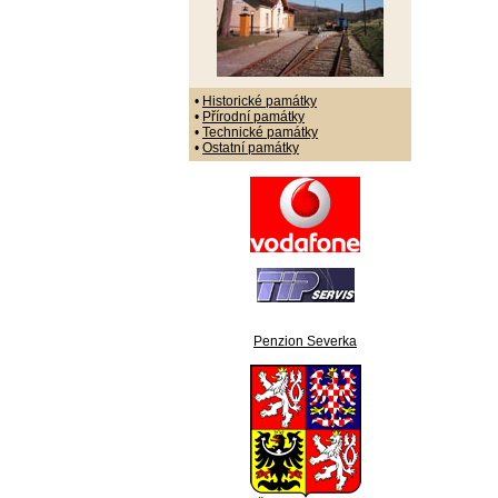
•
Historické památky
•
Přírodní památky
•
Technické památky
•
Ostatní památky
Penzion Severka