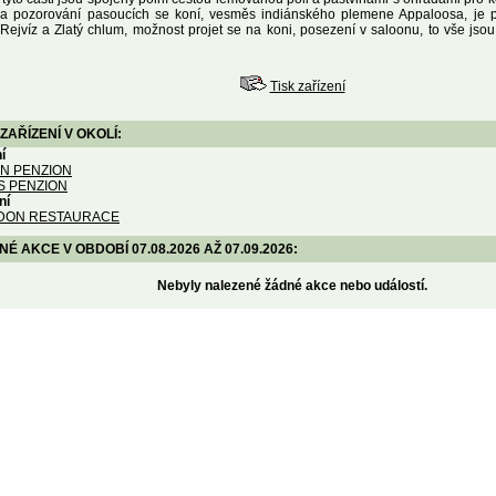
ě a pozorování pasoucích se koní, vesměs indiánského plemene Appaloosa, je 
Rejvíz a Zlatý chlum, možnost projet se na koni, posezení v saloonu, to vše jsou
Tisk zařízení
ZAŘÍZENÍ V OKOLÍ:
í
N PENZION
 PENZION
ní
DON RESTAURACE
 AKCE V OBDOBÍ 07.08.2026 AŽ 07.09.2026:
Nebyly nalezené žádné akce nebo událostí.