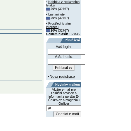
•
Nabídka z reklamních
letáků
20%
(32767)
•
Last minute
20%
(32767)
•
Prostřednictvím
internetu
20%
(32767)
Celkem hlasů:
163835
Přihlášení
Váš login:
Vaše heslo:
•
Nová registrace
Novinky mailem
Vložte e-mail pro
zasílání novinek a
informací z portálu E-
Česko.cz a magazínu
Gulliver