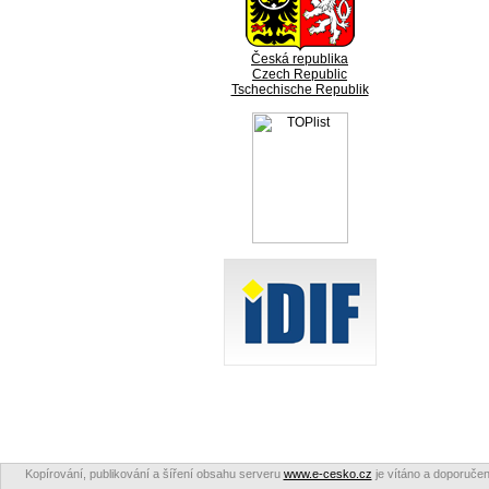
Česká republika
Czech Republic
Tschechische Republik
Kopírování, publikování a šíření obsahu serveru
www.e-cesko.cz
je vítáno a doporučen