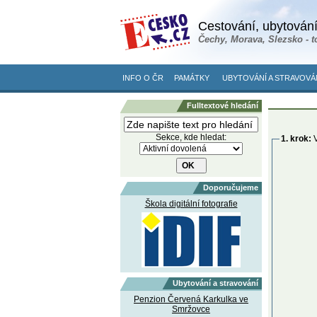
Cestování, ubytování
Čechy, Morava, Slezsko - t
INFO O ČR
PAMÁTKY
UBYTOVÁNÍ A STRAVOVÁ
Fulltextové hledání
Sekce, kde hledat:
1. krok:
V
Doporučujeme
Škola digitální fotografie
Ubytování a stravování
Penzion Červená Karkulka ve
Smržovce