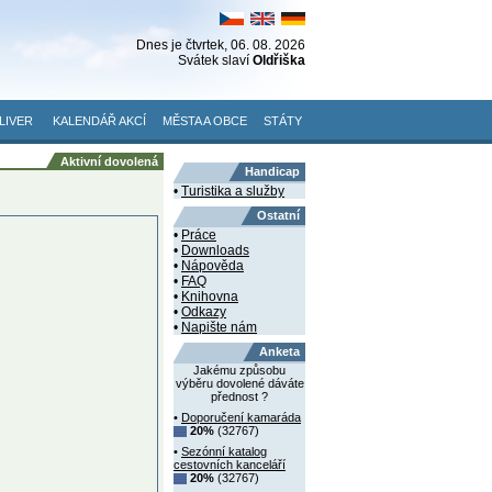
Dnes je
čtvrtek
, 06. 08. 2026
Svátek slaví
Oldřiška
LIVER
KALENDÁŘ AKCÍ
MĚSTA A OBCE
STÁTY
Aktivní dovolená
Handicap
•
Turistika a služby
Ostatní
•
Práce
•
Downloads
•
Nápověda
•
FAQ
•
Knihovna
•
Odkazy
•
Napište nám
Anketa
Jakému způsobu
výběru dovolené dáváte
přednost ?
•
Doporučení kamaráda
20%
(32767)
•
Sezónní katalog
cestovních kanceláří
20%
(32767)