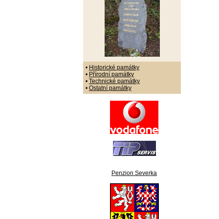
•
Historické památky
•
Přírodní památky
•
Technické památky
•
Ostatní památky
Penzion Severka