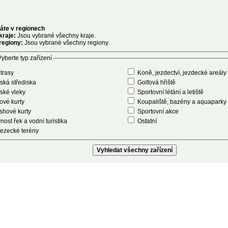
áte v regionech
kraje:
Jsou vybrané všechny kraje.
regiony:
Jsou vybrané všechny regiony.
yberte typ zařízení
trasy
Koně, jezdectví, jezdecké areály
ská střediska
Golfová hřiště
ské vleky
Sportovní létání a letiště
ové kurty
Koupaliště, bazény a aquaparky
shové kurty
Sportovní akce
nost řek a vodní turistika
Ostatní
ezecké terény