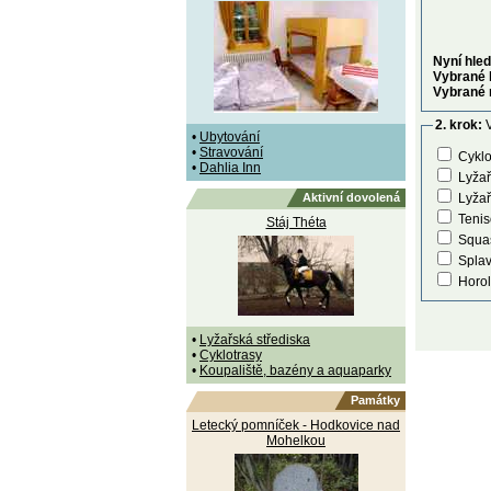
Nyní hled
Vybrané 
Vybrané 
2. krok:
V
•
Ubytování
•
Stravování
Cyklo
•
Dahlia Inn
Lyžař
Aktivní dovolená
Lyžař
Tenis
Stáj Théta
Squa
Splav
Horol
•
Lyžařská střediska
•
Cyklotrasy
•
Koupaliště, bazény a aquaparky
Památky
Letecký pomníček - Hodkovice nad
Mohelkou