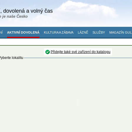
, dovolená a volný čas
o je naše Česko
NÍ
AKTIVNÍ DOVOLENÁ
KULTURA A ZÁBAVA
LÁZNĚ
SLUŽBY
MAGAZÍN GUL
Přidejte také své zařízení do katalogu
yberte lokalitu