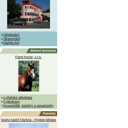
•
Ubytování
•
Stravování
•
Dahlia Inn
Aktivní dovolená
Paint horse, s.r.o.
•
Lyžařská střediska
•
Cyklotrasy
•
Koupaliště, bazény a aquaparky
Památky
Vodní nádrž Olešná - Frýdek-Místek