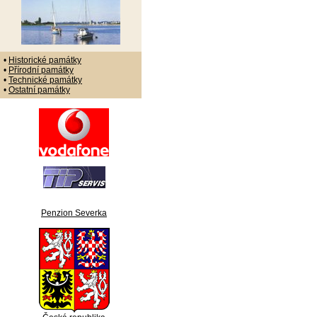
•
Historické památky
•
Přírodní památky
•
Technické památky
•
Ostatní památky
Penzion Severka