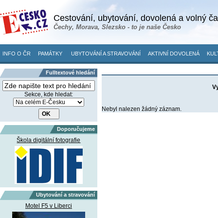
Cestování, ubytování, dovolená a volný č
Čechy, Morava, Slezsko - to je naše Česko
INFO O ČR
PAMÁTKY
UBYTOVÁNÍ A STRAVOVÁNÍ
AKTIVNÍ DOVOLENÁ
KUL
Fulltextové hledání
Vy
Sekce, kde hledat:
Nebyl nalezen žádný záznam.
Doporučujeme
Škola digitální fotografie
Ubytování a stravování
Motel F5 v Liberci