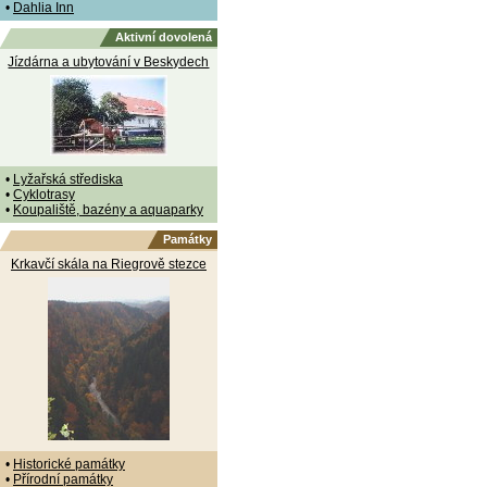
•
Dahlia Inn
Aktivní dovolená
Jízdárna a ubytování v Beskydech
•
Lyžařská střediska
•
Cyklotrasy
•
Koupaliště, bazény a aquaparky
Památky
Krkavčí skála na Riegrově stezce
•
Historické památky
•
Přírodní památky