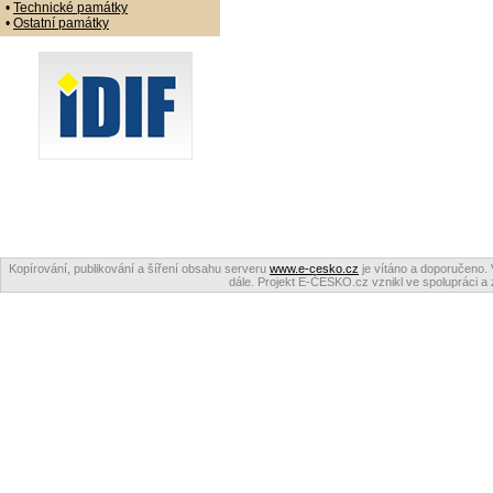
•
Technické památky
•
Ostatní památky
Kopírování, publikování a šíření obsahu serveru
www.e-cesko.cz
je vítáno a doporučeno. 
dále. Projekt E-ČESKO.cz vznikl ve spolupráci a 