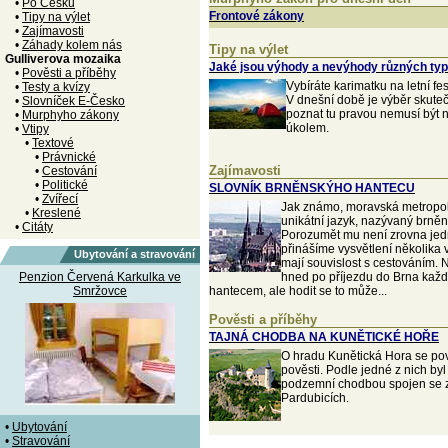
•
Po Česku
Frontové zákony
•
Tipy na výlet
•
Zajímavosti
•
Záhady kolem nás
Tipy na výlet
Gulliverova mozaika
Jaké jsou výhody a nevýhody různých ty
•
Pověsti a příběhy
Vybíráte karimatku na letní fe
•
Testy a kvízy
V dnešní době je výběr skuteč
•
Slovníček E-Česko
poznat tu pravou nemusí být 
•
Murphyho zákony
úkolem.
•
Vtipy
•
Textové
•
Právnické
Zajímavosti
•
Cestování
•
Politické
SLOVNÍK BRNĚNSKÝHO HANTECU
•
Zvířecí
Jak známo, moravská metropol
•
Kreslené
unikátní jazyk, nazývaný brněn
•
Citáty
Porozumět mu není zrovna jed
přinášíme vysvětlení několika 
Ubytování a stravování
mají souvislost s cestováním. 
Penzion Červená Karkulka ve
hned po příjezdu do Brna každý
Smržovce
hantecem, ale hodit se to může...
Pověsti a příběhy
TAJNÁ CHODBA NA KUNĚTICKÉ HOŘE
O hradu Kunětická Hora se pov
pověsti. Podle jedné z nich byl
podzemní chodbou spojen se
Pardubicích.
•
Ubytování
•
Stravování