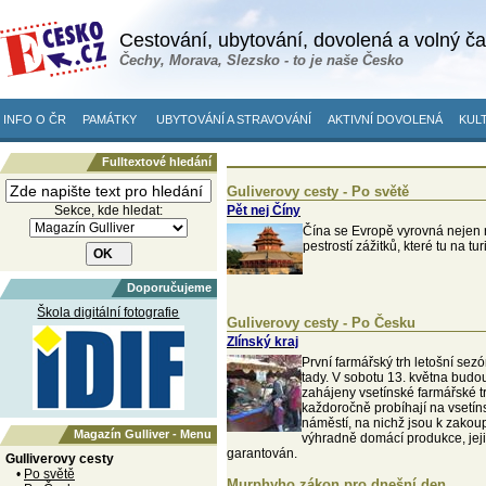
Cestování, ubytování, dovolená a volný č
Čechy, Morava, Slezsko - to je naše Česko
INFO O ČR
PAMÁTKY
UBYTOVÁNÍ A STRAVOVÁNÍ
AKTIVNÍ DOVOLENÁ
KULT
Fulltextové hledání
Guliverovy cesty - Po světě
Sekce, kde hledat:
Pět nej Číny
Čína se Evropě vyrovná nejen r
pestrostí zážitků, které tu na tur
Doporučujeme
Škola digitální fotografie
Guliverovy cesty - Po Česku
Zlínský kraj
První farmářský trh letošní sezó
tady. V sobotu 13. května budo
zahájeny vsetínské farmářské tr
každoročně probíhají na vsetí
náměstí, na nichž jsou k zakou
Magazín Gulliver - Menu
výhradně domácí produkce, jej
garantován.
Gulliverovy cesty
•
Po světě
Murphyho zákon pro dnešní den