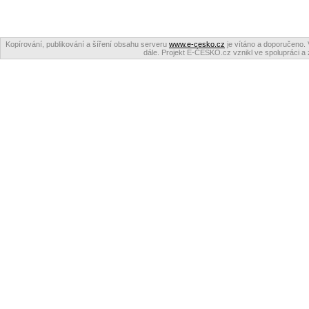
Kopírování, publikování a šíření obsahu serveru
www.e-cesko.cz
je vítáno a doporučeno. 
dále. Projekt E-ČESKO.cz vznikl ve spolupráci a 