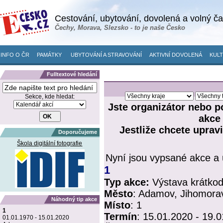
Cestování, ubytování, dovolená a volný č
Čechy, Morava, Slezsko - to je naše Česko
INFO O ČR
PAMÁTKY
UBYTOVÁNÍ A STRAVOVÁNÍ
AKTIVNÍ DOVOLENÁ
KULT
Fulltextové hledání
Sekce, kde hledat:
Jste organizátor nebo p
akce
Jestliže chcete upravi
Doporučujeme
Škola digitální fotografie
Nyní jsou vypsané akce a 
1
Typ akce:
Výstava krátko
Město
:
Adamov, Jihomorav
Náhodný tip akce
Místo
:
1
1
Termín
:
15.01.2020 - 19.
01.01.1970 - 15.01.2020