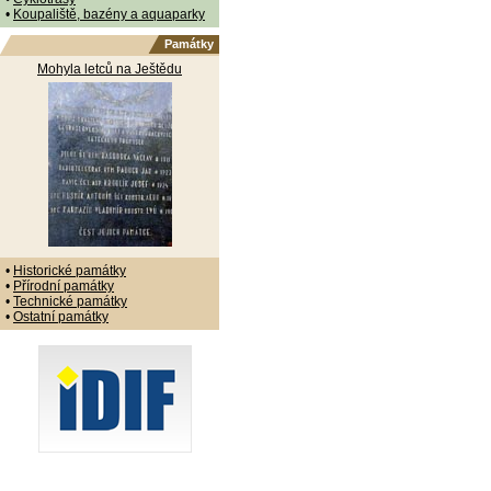
•
Koupaliště, bazény a aquaparky
Památky
Mohyla letců na Ještědu
•
Historické památky
•
Přírodní památky
•
Technické památky
•
Ostatní památky