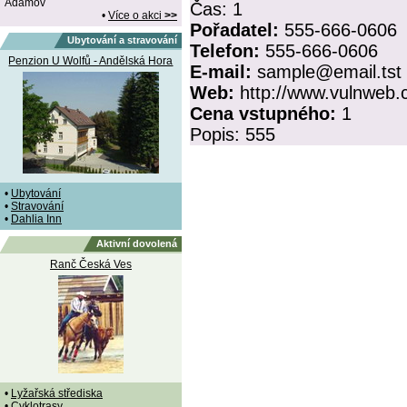
Adamov
Čas:
1
•
Více o akci
>>
Pořadatel:
555-666-0606
Ubytování a stravování
Telefon:
555-666-0606
Penzion U Wolfů - Andělská Hora
E-mail:
sample@email.tst
Web:
http://www.vulnweb
Cena vstupného:
1
Popis:
555
•
Ubytování
•
Stravování
•
Dahlia Inn
Aktivní dovolená
Ranč Česká Ves
•
Lyžařská střediska
•
Cyklotrasy