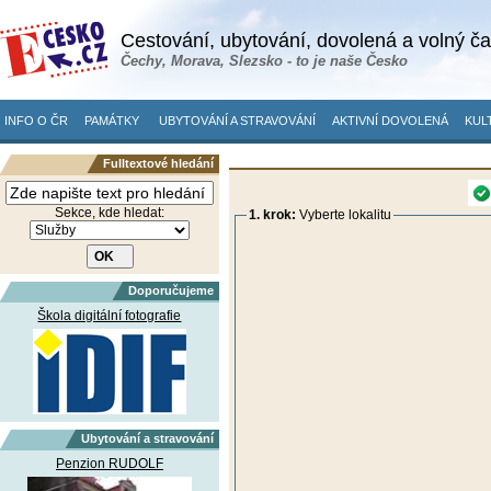
Cestování, ubytování, dovolená a volný č
Čechy, Morava, Slezsko - to je naše Česko
INFO O ČR
PAMÁTKY
UBYTOVÁNÍ A STRAVOVÁNÍ
AKTIVNÍ DOVOLENÁ
KUL
Fulltextové hledání
Sekce, kde hledat:
1. krok:
Vyberte lokalitu
Doporučujeme
Škola digitální fotografie
Ubytování a stravování
Penzion RUDOLF