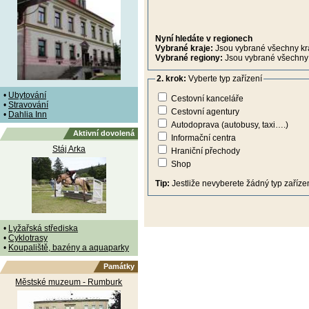
Nyní hledáte v regionech
Vybrané kraje:
Jsou vybrané všechny kr
Vybrané regiony:
Jsou vybrané všechny 
2. krok:
Vyberte typ zařízení
•
Ubytování
Cestovní kanceláře
•
Stravování
Cestovní agentury
•
Dahlia Inn
Autodoprava (autobusy, taxi….)
Aktivní dovolená
Informační centra
Stáj Arka
Hraniční přechody
Shop
Tip:
Jestliže nevyberete žádný typ zařízen
•
Lyžařská střediska
•
Cyklotrasy
•
Koupaliště, bazény a aquaparky
Památky
Městské muzeum - Rumburk