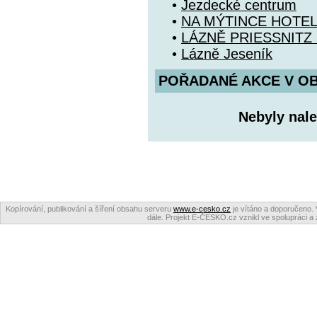
•
Jezdecké centrum
•
NA MÝTINCE HOTE
•
LÁZNĚ PRIESSNITZ
•
Lázně Jeseník
POŘADANÉ AKCE V OBDO
Nebyly nale
Kopírování, publikování a šíření obsahu serveru
www.e-cesko.cz
je vítáno a doporučeno. 
dále. Projekt E-ČESKO.cz vznikl ve spolupráci a 