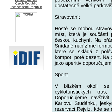
Česká republika
Czech Republic
dostatečně velké parkoviš
Tschechische Republik
Stravování:
Hosté se mohou stravova
míst, která je součástí 
českou kuchyní. Na přán
Snídaně nabízíme formou
které se skládá z polév
kompot, poté dezert. Na 
jako aperitiv doporučujem
Sport:
V blízkém okolí se 
cykloturistických tra
Doporučujeme navštívi
Karlovu Studánku, jes
rezervaci Rejvíz, kde se