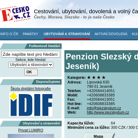
Cestování, ubytování, dovolená a volný č
Čechy, Morava, Slezsko - to je naše Česko
INFO O ČR
PAMÁTKY
UBYTOVÁNÍ A STRAVOVÁNÍ
AKTIVNÍ DOVOLENÁ
KUL
Fulltextové hledání
Penzion Slezský 
Sekce, kde hledat:
Jeseník)
Kategorie:
Doporučujeme
Adresa:
Lipovská 630
790 01 Jeseník
Škola digitální fotografie
Telefon:
+420584414051
Mobil:
+420608833385
Fax:
+420584413051
Hot line:
+420608833385
E-mail:
info@slezskydum.cz
Web:
http://www.slezskydum.cz
Kapacita lůžek:
64
Ubytování a stravování
Minimální cena za lůžko:
300 CZK / 300 
Privat LUMIRO
Mapa