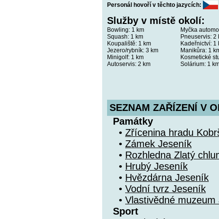
Personál hovoří v těchto jazycích:
Služby v místě okolí:
Bowling:
1 km
Myčka automob
Squash:
1 km
Pneuservis:
2 
Koupaliště:
1 km
Kadeřnictví:
1 
Jezero/rybník:
3 km
Manikůra:
1 k
Minigolf:
1 km
Kosmetické st
Autoservis:
2 km
Solárium:
1 k
SEZNAM ZAŘÍZENÍ V O
Památky
•
Zřícenina hradu Kobr
•
Zámek Jeseník
•
Rozhledna Zlatý chlu
•
Hrubý Jeseník
•
Hvězdárna Jeseník
•
Vodní tvrz Jeseník
•
Vlastivědné muzeum 
Sport