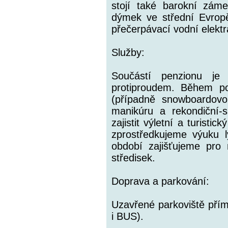
stojí také barokní záme
dýmek ve střední Evrop
přečerpávací vodní elekt
Služby:
Součástí penzionu j
protiproudem. Během po
(případně snowboardovou
manikúru a rekondiční-
zajistit výletní a turist
zprostředkujeme výuku l
období zajišťujeme pr
středisek.
Doprava a parkování:
Uzavřené parkoviště pří
i BUS).