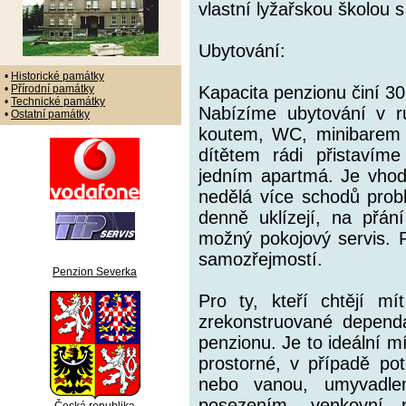
vlastní lyžařskou školou 
Ubytování:
•
Historické památky
•
Přírodní památky
Kapacita penzionu činí 30
•
Technické památky
Nabízíme ubytování v r
•
Ostatní památky
koutem, WC, minibarem -
dítětem rádi přistavím
jedním apartmá. Je vhod
nedělá více schodů prob
denně uklízejí, na přán
možný pokojový servis. P
samozřejmostí.
Penzion Severka
Pro ty, kteří chtějí mí
zrekonstruované depend
penzionu. Je to ideální mí
prostorné, v případě pot
nebo vanou, umyvadl
posezením, venkovní 