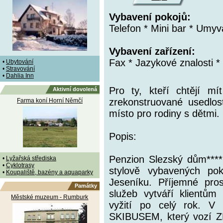
Vybavení pokojů:
Telefon * Mini bar * Umy
Vybavení zařízení:
Fax * Jazykové znalosti 
•
Ubytování
•
Stravování
•
Dahlia Inn
Pro ty, kteří chtějí mí
Aktivní dovolená
zrekonstruované usedlos
Farma koní Horní Němčí
místo pro rodiny s dětmi.
Popis:
Penzion Slezský dům**** 
•
Lyžařská střediska
•
Cyklotrasy
stylově vybavených poko
•
Koupaliště, bazény a aquaparky
Jeseníku. Příjemné pros
Památky
služeb vytváří klientům
Městské muzeum - Rumburk
vyžití po celý rok. V
SKIBUSEM, který vozí ZD