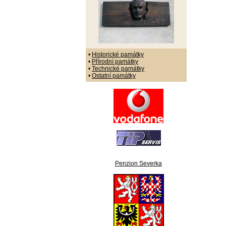
•
Historické památky
•
Přírodní památky
•
Technické památky
•
Ostatní památky
Penzion Severka