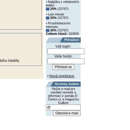
• Nabídka z reklamních
letáků
20%
(32767)
• Last minute
20%
(32767)
• Prostřednictvím
internetu
20%
(32767)
Celkem hlasů:
163835
Přihlášení
Váš login:
Vaše heslo:
ěru lokality.
•
Nová registrace
Novinky mailem
Vložte e-mail pro
zasílání novinek a
informací z portálu E-
Česko.cz a magazínu
Gulliver