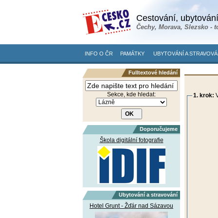
Cestování, ubytování
Čechy, Morava, Slezsko - t
INFO O ČR
PAMÁTKY
UBYTOVÁNÍ A STRAVOVÁ
Fulltextové hledání
Sekce, kde hledat:
1. krok:
V
Doporučujeme
Škola digitální fotografie
Ubytování a stravování
Hotel Grunt - Žďár nad Sázavou