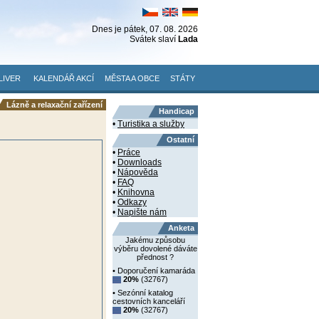
Dnes je
pátek
, 07. 08. 2026
Svátek slaví
Lada
LIVER
KALENDÁŘ AKCÍ
MĚSTA A OBCE
STÁTY
Lázně a relaxační zařízení
Handicap
•
Turistika a služby
Ostatní
•
Práce
•
Downloads
•
Nápověda
•
FAQ
•
Knihovna
•
Odkazy
•
Napište nám
Anketa
Jakému způsobu
výběru dovolené dáváte
přednost ?
• Doporučení kamaráda
20%
(32767)
• Sezónní katalog
cestovních kanceláří
20%
(32767)