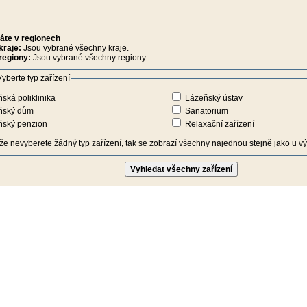
áte v regionech
kraje:
Jsou vybrané všechny kraje.
regiony:
Jsou vybrané všechny regiony.
yberte typ zařízení
ská poliklinika
Lázeňský ústav
ňský dům
Sanatorium
ňský penzion
Relaxační zařízení
iže nevyberete žádný typ zařízení, tak se zobrazí všechny najednou stejně jako u výb