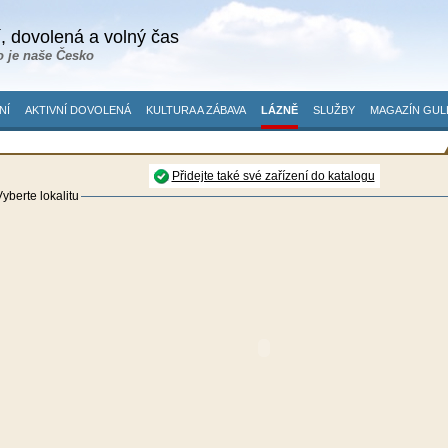
, dovolená a volný čas
o je naše Česko
NÍ
AKTIVNÍ DOVOLENÁ
KULTURA A ZÁBAVA
LÁZNĚ
SLUŽBY
MAGAZÍN GUL
Přidejte také své zařízení do katalogu
yberte lokalitu