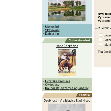
Nyní hled
Vybrané 
Vybrané 
•
Ubytování
2. krok:
V
•
Stravování
•
Dahlia Inn
Lázeň
Láze
Aktivní dovolená
Láze
Ranč Česká Ves
Tip:
Jestl
•
Lyžařská střediska
•
Cyklotrasy
•
Koupaliště, bazény a aquaparky
Památky
Osobnosti - Vratislavice Nad Nisou