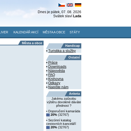
Dnes je
pátek
, 07. 08. 2026
Svátek slaví
Lada
LIVER
KALENDÁŘ AKCÍ
MĚSTA A OBCE
STÁTY
Města a obce
Handicap
•
Turistika a služby
Ostatní
•
Práce
•
Downloads
•
Nápověda
•
FAQ
•
Knihovna
•
Odkazy
•
Napište nám
Anketa
Jakému způsobu
výběru dovolené dáváte
přednost ?
• Doporučení kamaráda
20%
(32767)
• Sezónní katalog
cestovních kanceláří
20%
(32767)