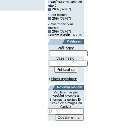
• Nabídka z reklamních
letáků
20%
(32767)
• Last minute
20%
(32767)
• Prostřednictvím
internetu
20%
(32767)
Celkem hlasů:
163835
Přihlášení
Váš login:
Vaše heslo:
•
Nová registrace
Novinky mailem
Vložte e-mail pro
zasílání novinek a
informací z portálu E-
Česko.cz a magazínu
Gulliver