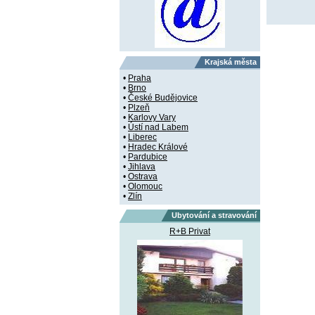
Krajská města
•
Praha
•
Brno
•
České Budějovice
•
Plzeň
•
Karlovy Vary
•
Ústí nad Labem
•
Liberec
•
Hradec Králové
•
Pardubice
•
Jihlava
•
Ostrava
•
Olomouc
•
Zlín
Ubytování a stravování
R+B Privat