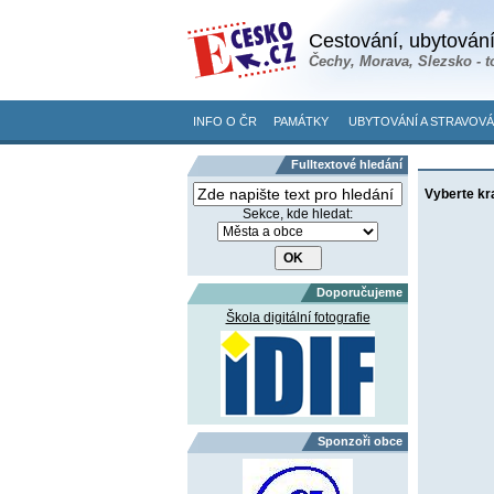
Cestování, ubytování
Čechy, Morava, Slezsko - t
INFO O ČR
PAMÁTKY
UBYTOVÁNÍ A STRAVOVÁ
Fulltextové hledání
Vyberte kr
Sekce, kde hledat:
Doporučujeme
Škola digitální fotografie
Sponzoři obce