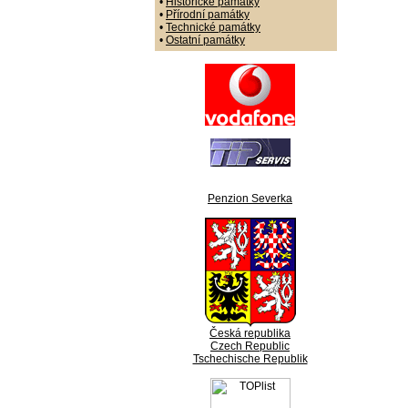
•
Historické památky
•
Přírodní památky
•
Technické památky
•
Ostatní památky
Penzion Severka
Česká republika
Czech Republic
Tschechische Republik