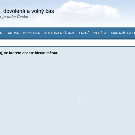
, dovolená a volný čas
o je naše Česko
NÍ
AKTIVNÍ DOVOLENÁ
KULTURA A ZÁBAVA
LÁZNĚ
SLUŽBY
MAGAZÍN GUL
aj, ve kterém chcete hledat města: