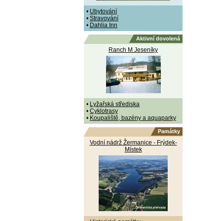
•
Ubytování
•
Stravování
•
Dahlia Inn
Aktivní dovolená
Ranch M Jeseníky
•
Lyžařská střediska
•
Cyklotrasy
•
Koupaliště, bazény a aquaparky
Památky
Vodní nádrž Žermanice - Frýdek-
Místek