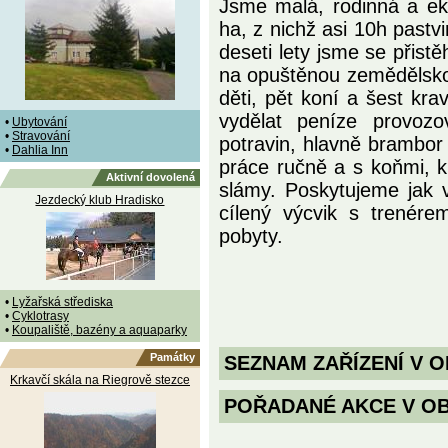
Jsme malá, rodinná a ek
ha, z nichž asi 10h pastv
deseti lety jsme se přist
na opuštěnou zemědělskou
děti, pět koní a šest kr
vydělat peníze provozo
•
Ubytování
•
Stravování
potravin, hlavně brambor
•
Dahlia Inn
práce ručně a s koňmi, kr
Aktivní dovolená
slámy. Poskytujeme jak v
Jezdecký klub Hradisko
cílený výcvik s trenére
pobyty.
•
Lyžařská střediska
•
Cyklotrasy
•
Koupaliště, bazény a aquaparky
Památky
SEZNAM ZAŘÍZENÍ V O
Krkavčí skála na Riegrově stezce
POŘADANÉ AKCE V OBDO