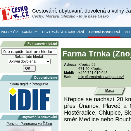
Cestování, ubytování, dovolená a volný č
Čechy, Morava, Slezsko - to je naše Česko
INFO O ČR
PAMÁTKY
UBYTOVÁNÍ A STRAVOVÁNÍ
AKTIVNÍ DOVOLENÁ
KUL
Fulltextové hledání
Farma Trnka (Zno
Sekce, kde hledat:
Adresa:
Křepice 52
671 40 Křepice
Mobil:
+420 721 010 045
Web:
http://farmatrnka.webpark.cz/
Doporučujeme
Škola digitální fotografie
Mapa
Křepice se nachází 20 k
přes Únanov, Plaveč a M
Hostěradice, Chlupice, S
Ubytování a stravování
směr Medlice nebo Rouch
Penzion Panorama ve Žďáru