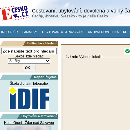
Cestování, ubytování, dovolená a volný č
Čechy, Morava, Slezsko - to je naše Česko
INFO O ČR
PAMÁTKY
UBYTOVÁNÍ A STRAVOVÁNÍ
AKTIVNÍ DOVOLENÁ
KUL
Fulltextové hledání
Sekce, kde hledat:
1. krok:
Vyberte lokalitu
Doporučujeme
Škola digitální fotografie
Ubytování a stravování
Hotel Grunt - Žďár nad Sázavou