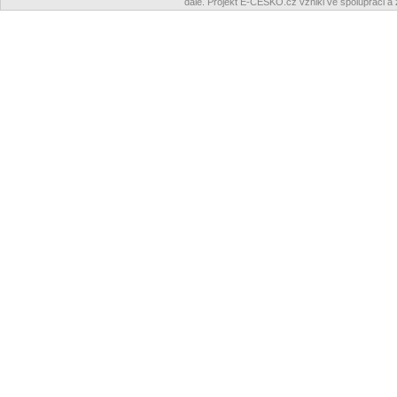
dále. Projekt E-ČESKO.cz vznikl ve spolupráci a 