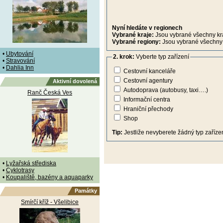
Nyní hledáte v regionech
Vybrané kraje:
Jsou vybrané všechny kr
Vybrané regiony:
Jsou vybrané všechny 
•
Ubytování
2. krok:
Vyberte typ zařízení
•
Stravování
•
Dahlia Inn
Cestovní kanceláře
Cestovní agentury
Aktivní dovolená
Autodoprava (autobusy, taxi….)
Ranč Česká Ves
Informační centra
Hraniční přechody
Shop
Tip:
Jestliže nevyberete žádný typ zařízen
•
Lyžařská střediska
•
Cyklotrasy
•
Koupaliště, bazény a aquaparky
Památky
Smírčí kříž - Všelibice