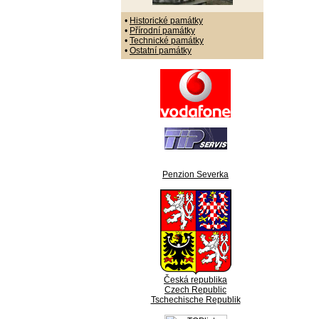
•
Historické památky
•
Přírodní památky
•
Technické památky
•
Ostatní památky
Penzion Severka
Česká republika
Czech Republic
Tschechische Republik