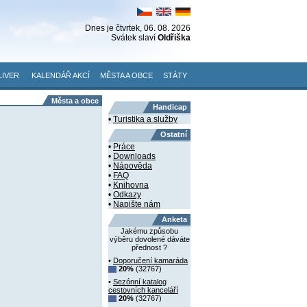
Dnes je
čtvrtek
, 06. 08. 2026
Svátek slaví
Oldřiška
LIVER
KALENDÁŘ AKCÍ
MĚSTA A OBCE
STÁTY
Města a obce
Handicap
•
Turistika a služby
Ostatní
•
Práce
•
Downloads
•
Nápověda
•
FAQ
•
Knihovna
•
Odkazy
•
Napište nám
Anketa
Jakému způsobu
výběru dovolené dáváte
přednost ?
•
Doporučení kamaráda
20%
(32767)
•
Sezónní katalog
cestovních kanceláří
20%
(32767)