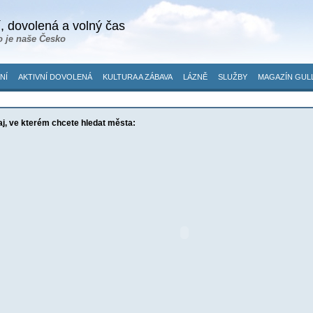
, dovolená a volný čas
o je naše Česko
NÍ
AKTIVNÍ DOVOLENÁ
KULTURA A ZÁBAVA
LÁZNĚ
SLUŽBY
MAGAZÍN GUL
aj, ve kterém chcete hledat města: