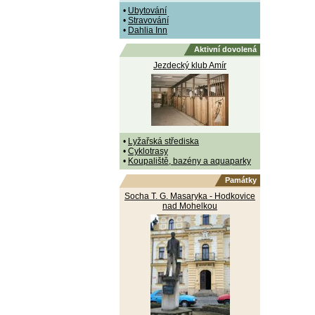
•
Ubytování
•
Stravování
•
Dahlia Inn
Aktivní dovolená
Jezdecký klub Amír
•
Lyžařská střediska
•
Cyklotrasy
•
Koupaliště, bazény a aquaparky
Památky
Socha T. G. Masaryka - Hodkovice
nad Mohelkou