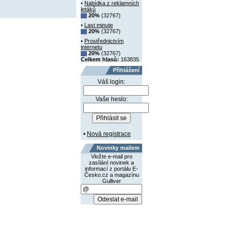
•
Nabídka z reklamních
letáků
20%
(32767)
•
Last minute
20%
(32767)
•
Prostřednictvím
internetu
20%
(32767)
Celkem hlasů:
163835
Přihlášení
Váš login:
Vaše heslo:
•
Nová registrace
Novinky mailem
Vložte e-mail pro
zasílání novinek a
informací z portálu E-
Česko.cz a magazínu
Gulliver