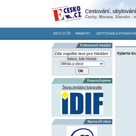
Cestování, ubytování
Čechy, Morava, Slezsko - t
INFO O ČR
PAMÁTKY
UBYTOVÁNÍ A STRAVOVÁ
Fulltextové hledání
Vyberte kr
Sekce, kde hledat:
Doporučujeme
Škola digitální fotografie
Sponzoři obce