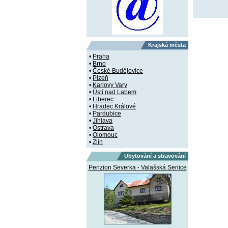
Krajská města
•
Praha
•
Brno
•
České Budějovice
•
Plzeň
•
Karlovy Vary
•
Ústí nad Labem
•
Liberec
•
Hradec Králové
•
Pardubice
•
Jihlava
•
Ostrava
•
Olomouc
•
Zlín
Ubytování a stravování
Penzion Severka - Valašská Senice