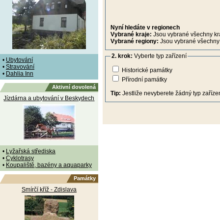
Nyní hledáte v regionech
Vybrané kraje:
Jsou vybrané všechny kr
Vybrané regiony:
Jsou vybrané všechny 
2. krok:
Vyberte typ zařízení
•
Ubytování
•
Stravování
Historické památky
•
Dahlia Inn
Přírodní památky
Aktivní dovolená
Tip:
Jestliže nevyberete žádný typ zařízen
Jízdárna a ubytování v Beskydech
•
Lyžařská střediska
•
Cyklotrasy
•
Koupaliště, bazény a aquaparky
Památky
Smírčí kříž - Zdislava