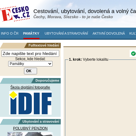
Cestování, ubytování, dovolená a volný č
Čechy, Morava, Slezsko - to je naše Česko
INFO O ČR
PAMÁTKY
UBYTOVÁNÍ A STRAVOVÁNÍ
AKTIVNÍ DOVOLENÁ
KUL
Fulltextové hledání
Sekce, kde hledat:
1. krok:
Vyberte lokalitu
Doporučujeme
Škola digitální fotografie
Ubytování a stravování
POLUBNÝ PENZION