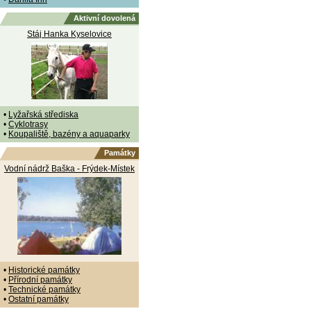
Aktivní dovolená
Stáj Hanka Kyselovice
•
Lyžařská střediska
•
Cyklotrasy
•
Koupaliště, bazény a aquaparky
Památky
Vodní nádrž Baška - Frýdek-Místek
•
Historické památky
•
Přírodní památky
•
Technické památky
•
Ostatní památky