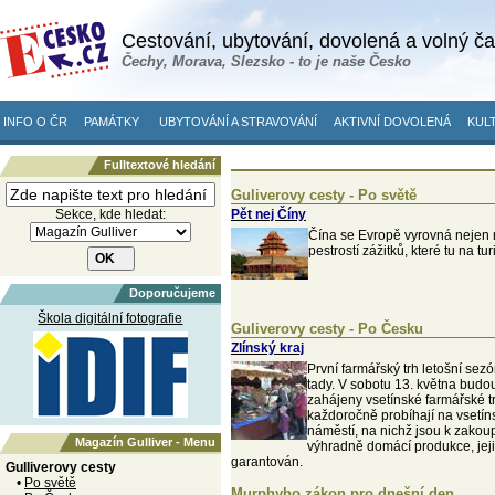
Cestování, ubytování, dovolená a volný č
Čechy, Morava, Slezsko - to je naše Česko
INFO O ČR
PAMÁTKY
UBYTOVÁNÍ A STRAVOVÁNÍ
AKTIVNÍ DOVOLENÁ
KULT
Fulltextové hledání
Guliverovy cesty - Po světě
Sekce, kde hledat:
Pět nej Číny
Čína se Evropě vyrovná nejen r
pestrostí zážitků, které tu na tur
Doporučujeme
Škola digitální fotografie
Guliverovy cesty - Po Česku
Zlínský kraj
První farmářský trh letošní sezó
tady. V sobotu 13. května budo
zahájeny vsetínské farmářské tr
každoročně probíhají na vsetí
náměstí, na nichž jsou k zakou
Magazín Gulliver - Menu
výhradně domácí produkce, jej
garantován.
Gulliverovy cesty
•
Po světě
Murphyho zákon pro dnešní den