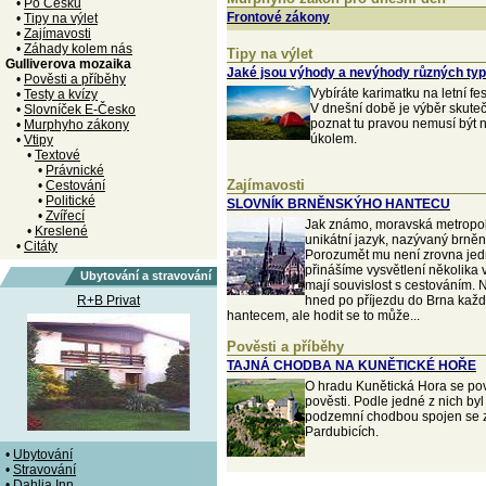
•
Po Česku
Frontové zákony
•
Tipy na výlet
•
Zajímavosti
•
Záhady kolem nás
Tipy na výlet
Gulliverova mozaika
Jaké jsou výhody a nevýhody různých ty
•
Pověsti a příběhy
Vybíráte karimatku na letní fe
•
Testy a kvízy
V dnešní době je výběr skuteč
•
Slovníček E-Česko
poznat tu pravou nemusí být 
•
Murphyho zákony
úkolem.
•
Vtipy
•
Textové
•
Právnické
Zajímavosti
•
Cestování
•
Politické
SLOVNÍK BRNĚNSKÝHO HANTECU
•
Zvířecí
Jak známo, moravská metropol
•
Kreslené
unikátní jazyk, nazývaný brněn
•
Citáty
Porozumět mu není zrovna jed
přinášíme vysvětlení několika 
Ubytování a stravování
mají souvislost s cestováním. 
R+B Privat
hned po příjezdu do Brna každý
hantecem, ale hodit se to může...
Pověsti a příběhy
TAJNÁ CHODBA NA KUNĚTICKÉ HOŘE
O hradu Kunětická Hora se pov
pověsti. Podle jedné z nich byl
podzemní chodbou spojen se
Pardubicích.
•
Ubytování
•
Stravování
•
Dahlia Inn