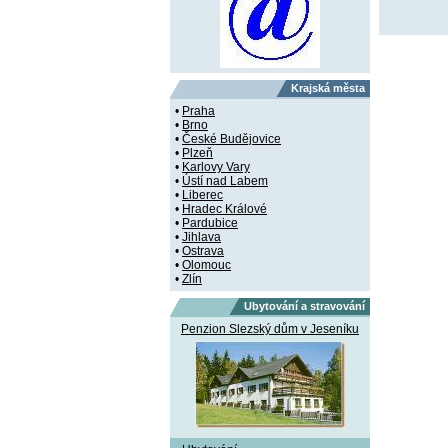
Krajská města
•
Praha
•
Brno
•
České Budějovice
•
Plzeň
•
Karlovy Vary
•
Ústí nad Labem
•
Liberec
•
Hradec Králové
•
Pardubice
•
Jihlava
•
Ostrava
•
Olomouc
•
Zlín
Ubytování a stravování
Penzion Slezský dům v Jeseníku