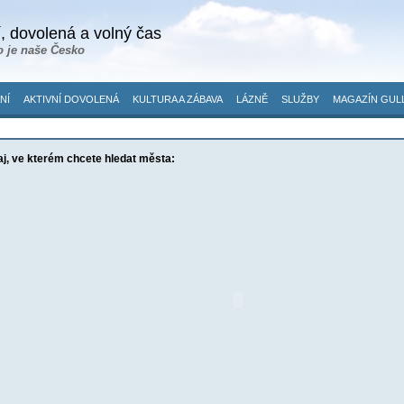
, dovolená a volný čas
o je naše Česko
NÍ
AKTIVNÍ DOVOLENÁ
KULTURA A ZÁBAVA
LÁZNĚ
SLUŽBY
MAGAZÍN GUL
aj, ve kterém chcete hledat města: