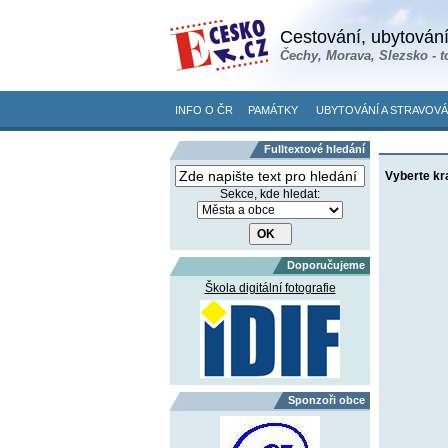
Cestování, ubytování
Čechy, Morava, Slezsko - t
INFO O ČR
PAMÁTKY
UBYTOVÁNÍ A STRAVOVÁ
Fulltextové hledání
Vyberte kr
Sekce, kde hledat:
Doporučujeme
Škola digitální fotografie
Sponzoři obce