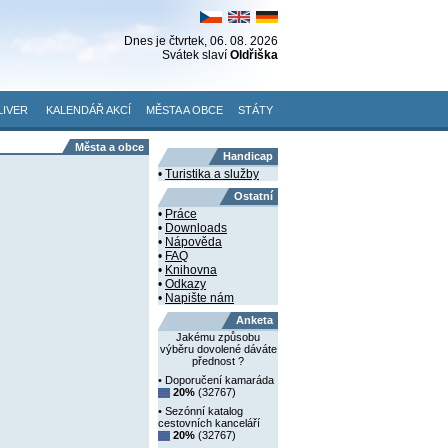
Dnes je
čtvrtek
, 06. 08. 2026
Svátek slaví
Oldřiška
LIVER
KALENDÁŘ AKCÍ
MĚSTA A OBCE
STÁTY
Města a obce
Handicap
•
Turistika a služby
Ostatní
•
Práce
•
Downloads
•
Nápověda
•
FAQ
•
Knihovna
•
Odkazy
•
Napište nám
Anketa
Jakému způsobu
výběru dovolené dáváte
přednost ?
• Doporučení kamaráda
20%
(32767)
• Sezónní katalog
cestovních kanceláří
20%
(32767)