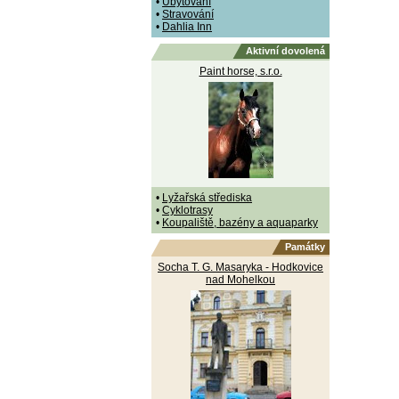
•
Ubytování
•
Stravování
•
Dahlia Inn
Aktivní dovolená
Paint horse, s.r.o.
•
Lyžařská střediska
•
Cyklotrasy
•
Koupaliště, bazény a aquaparky
Památky
Socha T. G. Masaryka - Hodkovice
nad Mohelkou