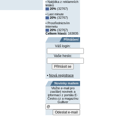
• Nabídka z reklamních
letáků
20%
(32767)
• Last minute
20%
(32767)
• Prostřednictvím
internetu
20%
(32767)
Celkem hlasů:
163835
Přihlášení
Váš login:
Vaše heslo:
•
Nová registrace
Novinky mailem
Vložte e-mail pro
zasílání novinek a
informací z portálu E-
Česko.cz a magazínu
Gulliver