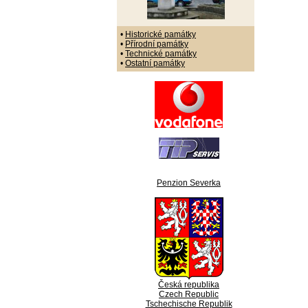
•
Historické památky
•
Přírodní památky
•
Technické památky
•
Ostatní památky
Penzion Severka
Česká republika
Czech Republic
Tschechische Republik