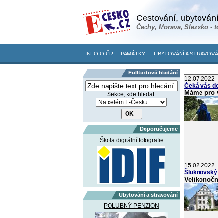
Cestování, ubytování
Čechy, Morava, Slezsko - t
INFO O ČR
PAMÁTKY
UBYTOVÁNÍ A STRAVOVÁ
Fulltextové hledání
12.07.2022
Čeká vás d
Máme pro vá
Sekce, kde hledat:
Doporučujeme
Škola digitální fotografie
15.02.2022
Šluknovský
Velikonočn
Ubytování a stravování
POLUBNÝ PENZION