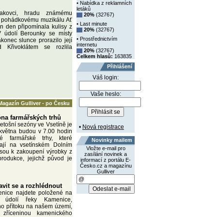
• Nabídka z reklamních
letáků
akovci, hradu známému
20%
(32767)
y pohádkovému muzikálu Ať
• Last minute
en den připomínala kulisy z
20%
(32767)
V údolí Berounky se místy
• Prostřednictvím
konec slunce prorazilo její
internetu
 Křivoklátem se rozlila
20%
(32767)
Celkem hlasů:
163835
Přihlášení
Váš login:
Vaše heslo:
Magazín Gulliver - po Česku
zóna farmářských trhů
letošní sezóny ve Vsetíně je
•
Nová registrace
 května budou v 7.00 hodin
ké farmářské trhy, které
Novinky mailem
ají na vsetínském Dolním
Vložte e-mail pro
jsou k zakoupení výrobky z
zasílání novinek a
rodukce, jejichž původ je
informací z portálu E-
Česko.cz a magazínu
Gulliver
vit se a rozhlédnout
nice najdete položené na
údolí řeky Kamenice,
ho přítoku na našem území,
 zříceninou kamenického