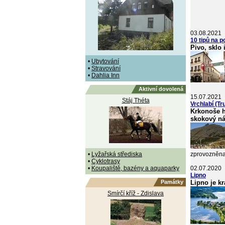
03.08.2021
10 tipů na 
Pivo, sklo 
•
Ubytování
•
Stravování
•
Dahlia Inn
Aktivní dovolená
15.07.2021
Stáj Théta
Vrchlabí (T
Krkonoše h
skokový ná
•
Lyžařská střediska
zprovozněna 
•
Cyklotrasy
•
Koupaliště, bazény a aquaparky
02.07.2020
Lipno
Památky
Lipno je kr
Smírčí kříž - Zdislava