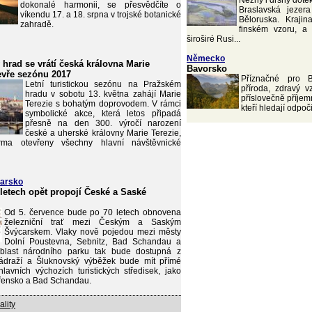
Něžný i drsný dote
dokonalé harmonii, se přesvědčíte o
Braslavská jezer
víkendu 17. a 18. srpna v trojské botanické
Běloruska. Krajina
zahradě.
finském vzoru, a
široširé Rusi...
Německo
 hrad se vrátí česká královna Marie
Bavorsko
tevře sezónu 2017
Příznačné pro B
Letní turistickou sezónu na Pražském
příroda, zdravý v
hradu v sobotu 13. května zahájí Marie
příslovečně příjemn
Terezie s bohatým doprovodem. V rámci
kteří hledají odpoč
symbolické akce, která letos připadá
přesně na den 300. výročí narození
české a uherské královny Marie Terezie,
ma otevřeny všechny hlavní návštěvnické
arsko
 letech opět propojí České a Saské
Od 5. července bude po 70 letech obnovena
železniční trať mezi Českým a Saským
Švýcarskem. Vlaky nově pojedou mezi městy
Dolní Poustevna, Sebnitz, Bad Schandau a
blast národního parku tak bude dostupná z
ádraží a Šluknovský výběžek bude mít přímé
lavních výchozích turistických středisek, jako
Hřensko a Bad Schandau.
ality