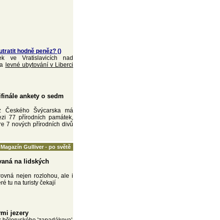
tratit hodně peněz? ()
k ve Vratislavicích nad
na
levné ubytování v Liberci
ifinále ankety o sedm
 z Českého Švýcarska má
ezi 77 přírodních památek,
re 7 nových přírodních divů
Magazín Gulliver - po světě
vaná na lidských
ovná nejen rozlohou, ale i
eré tu na turisty čekají
mi jezery