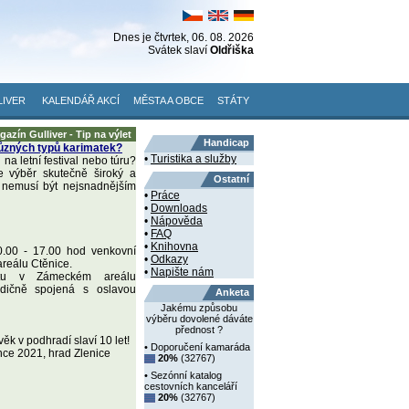
Dnes je
čtvrtek
, 06. 08. 2026
Svátek slaví
Oldřiška
LIVER
KALENDÁŘ AKCÍ
MĚSTA A OBCE
STÁTY
gazín Gulliver - Tip na výlet
Handicap
ůzných typů karimatek?
•
Turistika a služby
 na letní festival nebo túru?
 výběr skutečně široký a
Ostatní
 nemusí být nejsnadnějším
•
Práce
•
Downloads
•
Nápověda
•
FAQ
•
Knihovna
0.00 - 17.00 hod venkovní
•
Odkazy
reálu Ctěnice.
•
Napište nám
tu v Zámeckém areálu
radičně spojená s oslavou
Anketa
Jakému způsobu
výběru dovolené dáváte
přednost ?
věk v podhradí slaví 10 let!
• Doporučení kamaráda
nce 2021, hrad Zlenice
20%
(32767)
• Sezónní katalog
cestovních kanceláří
20%
(32767)