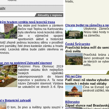
rodinu.
hradu,
ality
Aktuality z regionu
kým hradem vznikla nová lezecká trasa
Chcete bydlet na zámečku a neu
Na skále pod hradem a zámkem
Ubytovna Zámeče
Bečov nad Teplou na Karlovarsku
Nisou láká hosty 
byla otevřena nová lezecká stěna.
na zámečku.
Jde o výjimečné spojení
sportovních aktivit a historické
totiž zřejmě jedinou lezeckou stěnu v prostředí
České Švýcarsko
urní památky, řekl dnes kastelán zámku a hradu
Pravčická brána míří do sem
vský. Lezecká stěna bude zatím otevřena ve
divů světa
rovozu.
Pravčická brána
šanci postoupit m
ze kterých se vybe
uc zve na podzimní Zahradní slavnost
světa.
Podzimní Flora Olomouc 2019
nabídne ukázku těch nejlepších
českých výpěstků
Pět nej Číny
zakomponovaných do hlavní
Patří mezi ně stavba vybudo
expozice v pavilonu A. Ta nese
název Zahradní slavnost. Výstava
kostech i město nad oblaky
se uskuteční ve dnech 3.-6. října
Čína se Evropě vyr
pestrostí zážitků, kt
val v Botanické zahradě
Bělorusko
Západ slunce nad Braslavský
O tom, že pivo a květiny spolu souzní v