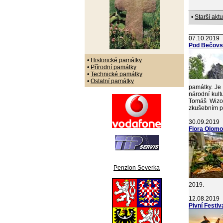
•
Starší aktu
07.10.2019
Pod Bečovs
•
Historické památky
•
Přírodní památky
•
Technické památky
•
Ostatní památky
památky. Je 
národní kult
Tomáš Wizo
zkušebním p
30.09.2019
Flora Olomo
Penzion Severka
2019.
12.08.2019
Pivní Festi