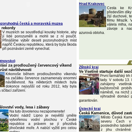
Hrad Krakovec
Cesta ke Kr
především dík
žijí duchové, t
filmu Mrazík. 
pozoruhodná česká a moravská muzea
válela mlha, na
i rekordy
závoje a nad
V muzeích se soustřeďují kousky historie, aby
azurová obloha.
jí lidé porozuměli a mohli se z ní poučit.
Přinášíme výběr deseti pozoruhodných míst
napříč Českou republikou, která by byla škoda
při poznávání země vynechat.
rutnovsko)
lásí za prodloužený červencový víkend
Zlínský kraj
růst návštěvnosti
Ve Vsetíně startuje další se
Krkonoše během prodlouženého víkendu
První farmářský trh 
na začátku července zaznamenaly enormní
tady. V sobotu 13.
návštěvnost. Na některých místech byla
zahájeny vsetíns
dokonce nejvyšší od roku 2012, kdy byla
každoročně probíh
sčítací zařízení.
náměstí, na nichž 
výhradně domácí p
garantován.
álovství vody, lesa i zábavy
Ústecký kraj
Na tuto dovolenou nezapomenete!
Česká Kamenice, důvod zasta
Vodní nádrž Lipno je největší uměle
Město Česká Kame
vytvořenou vodní plochou v České
severu Čech v 
republice a právem se jí přezdívá
posledního labské
jihočeské moře. A nabízí vyžití pro celou
z jihu chráněné