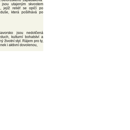
k běloruského 'zapadákova'
a jsou utajeným skvostem
, jejíž reliéf se opičí po
 duše, která pošilhává po
avorsko jsou nedotčená
zduch, kulturní bohatství a
ý životní styl. Rájem pro ty,
inek i aktivní dovolenou,