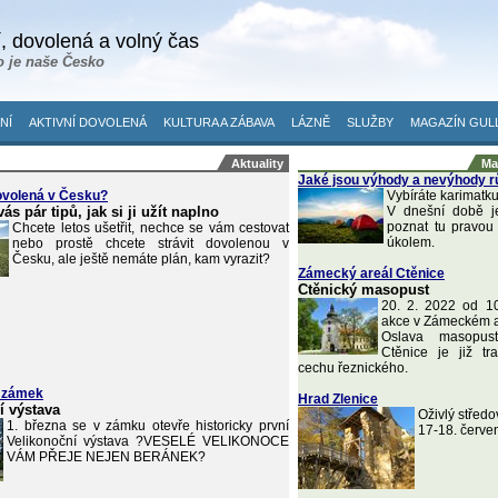
, dovolená a volný čas
o je naše Česko
NÍ
AKTIVNÍ DOVOLENÁ
KULTURA A ZÁBAVA
LÁZNĚ
SLUŽBY
MAGAZÍN GUL
Aktuality
Ma
Jaké jsou výhody a nevýhody r
ovolená v Česku?
Vybíráte karimatku
s pár tipů, jak si ji užít naplno
V dnešní době je
poznat tu pravou
Chcete letos ušetřit, nechce se vám cestovat
úkolem.
nebo prostě chcete strávit dovolenou v
Česku, ale ještě nemáte plán, kam vyrazit?
Zámecký areál Ctěnice
Ctěnický masopust
20. 2. 2022 od 1
akce v Zámeckém a
Oslava masopus
Ctěnice je již t
cechu řeznického.
 zámek
Hrad Zlenice
í výstava
Oživlý středo
1. března se v zámku otevře historicky první
17-18. červe
Velikonoční výstava ?VESELÉ VELIKONOCE
VÁM PŘEJE NEJEN BERÁNEK?