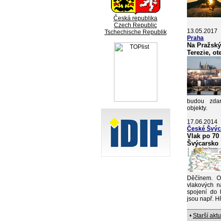
Česká republika
Czech Republic
13.05.2017
Tschechische Republik
Praha
Na Pražský
Terezie, o
budou zdar
objekty.
17.06.2014
České Švýc
Vlak po 70
Švýcarsko
Děčínem. O
vlakových n
spojení do h
jsou např. 
•
Starší aktu