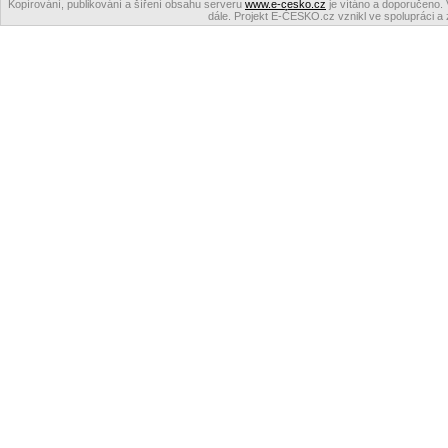
Kopírování, publikování a šíření obsahu serveru
www.e-cesko.cz
je vítáno a doporučeno. 
dále. Projekt E-ČESKO.cz vznikl ve spolupráci a 