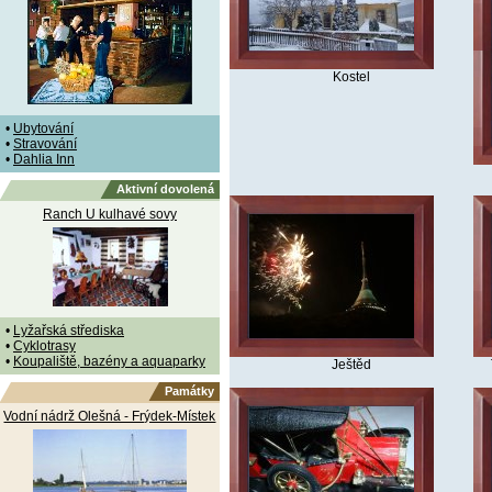
Kostel
•
Ubytování
•
Stravování
•
Dahlia Inn
Aktivní dovolená
Ranch U kulhavé sovy
•
Lyžařská střediska
•
Cyklotrasy
•
Koupaliště, bazény a aquaparky
Ještěd
Památky
Vodní nádrž Olešná - Frýdek-Místek