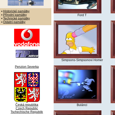
•
Historické památky
•
Přírodní památky
Ford T
•
Technické památky
•
Ostatní památky
Simpsons-Simpsonovi Homer
Penzion Severka
Česká republika
Bulánci
Czech Republic
Tschechische Republik