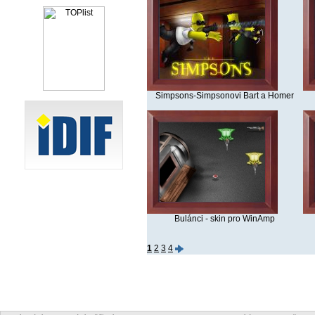
Simpsons-Simpsonovi Bart a Homer
Bulánci - skin pro WinAmp
1
2
3
4