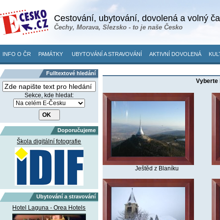
Cestování, ubytování, dovolená a volný č
Čechy, Morava, Slezsko - to je naše Česko
INFO O ČR
PAMÁTKY
UBYTOVÁNÍ A STRAVOVÁNÍ
AKTIVNÍ DOVOLENÁ
KUL
Fulltextové hledání
Vyberte 
Sekce, kde hledat:
Doporučujeme
Škola digitální fotografie
Ještěd z Blaníku
Ubytování a stravování
Hotel Laguna - Orea Hotels