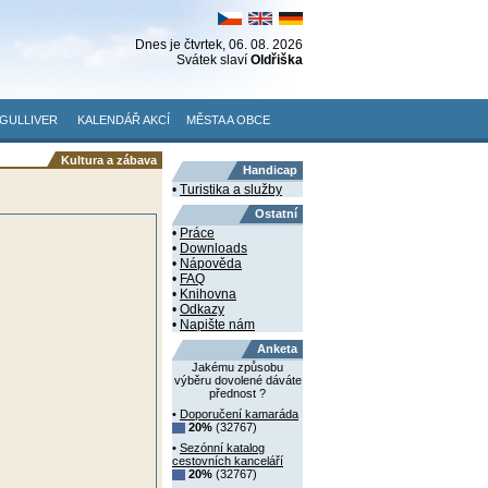
Dnes je
čtvrtek
, 06. 08. 2026
Svátek slaví
Oldřiška
GULLIVER
KALENDÁŘ AKCÍ
MĚSTA A OBCE
Kultura a zábava
Handicap
•
Turistika a služby
Ostatní
•
Práce
•
Downloads
•
Nápověda
•
FAQ
•
Knihovna
•
Odkazy
•
Napište nám
Anketa
Jakému způsobu
výběru dovolené dáváte
přednost ?
•
Doporučení kamaráda
20%
(32767)
•
Sezónní katalog
cestovních kanceláří
20%
(32767)