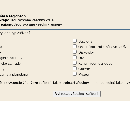
áte v regionech
kraje:
Jsou vybrané všechny kraje.
regiony:
Jsou vybrané všechny regiony.
yberte typ zařízení
Stadiony
na
Ostatní kulturní a zábavní zařízen
y
Diskotéky
gické zahrady
Divadla
ické zahrady
Kulturní domy a kluby
ady
Galerie
árny a planetária
Muzea
iže nevyberete žádný typ zařízení, tak se zobrazí všechny najednou stejně jako u výb