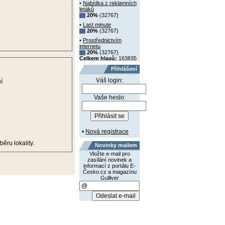
•
Nabídka z reklamních
letáků
20%
(32767)
•
Last minute
20%
(32767)
•
Prostřednictvím
internetu
20%
(32767)
Celkem hlasů:
163835
Přihlášení
Váš login:
í
Vaše heslo:
•
Nová registrace
ěru lokality.
Novinky mailem
Vložte e-mail pro
zasílání novinek a
informací z portálu E-
Česko.cz a magazínu
Gulliver