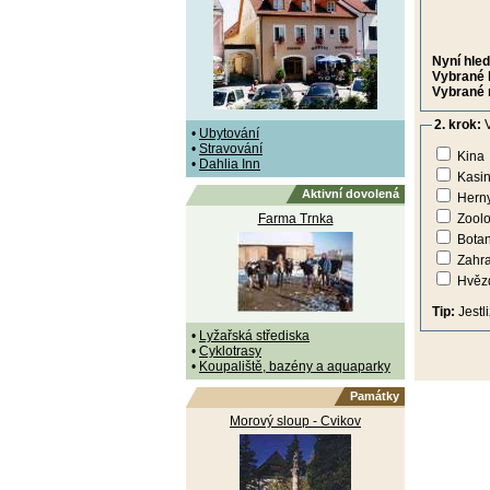
Nyní hled
Vybrané 
Vybrané 
2. krok:
V
•
Ubytování
•
Stravování
Kina
•
Dahlia Inn
Kasi
Aktivní dovolená
Hern
Farma Trnka
Zoolo
Botan
Zahr
Hvězd
Tip:
Jestl
•
Lyžařská střediska
•
Cyklotrasy
•
Koupaliště, bazény a aquaparky
Památky
Morový sloup - Cvikov