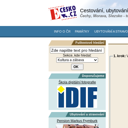
Cestování, ubytování
Čechy, Morava, Slezsko - t
INFO O ČR
PAMÁTKY
UBYTOVÁNÍ A STRAVO
Fulltextové hledání
Sekce, kde hledat:
1. krok:
V
Doporučujeme
Škola digitální fotografie
Ubytování a stravování
Pension Markus Frymburk