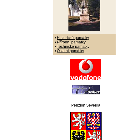
•
Historické památky
•
Přírodní památky
•
Technické památky
•
Ostatní památky
Penzion Severka