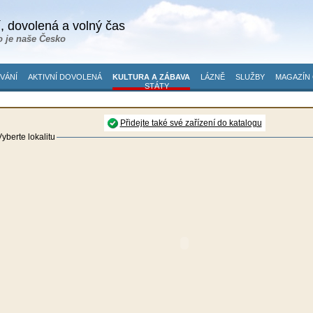
, dovolená a volný čas
o je naše Česko
VÁNÍ
AKTIVNÍ DOVOLENÁ
KULTURA A ZÁBAVA
LÁZNĚ
SLUŽBY
MAGAZÍN 
STÁTY
Přidejte také své zařízení do katalogu
yberte lokalitu