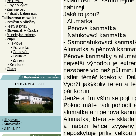
skladností a samozřejmě
•
Po Česku
•
Tipy na výlet
nabízejí.
•
Zajímavosti
Jaké to jsou?
•
Záhady kolem nás
Gulliverova mozaika
- Alumatka
•
Pověsti a příběhy
•
Testy a kvízy
- Pěnová karimatka
•
Slovníček E-Česko
- Nafukovací karimatka
•
Murphyho zákony
•
Vtipy
- Samonafukovací karimat
•
Textové
•
Právnické
Alumatka a pěnová karima
•
Cestování
Pěnové karimatky a alumat
•
Politické
•
Zvířecí
největší výhodou je extr
•
Kreslené
•
Citáty
nezabere víc než půl minuty
ustlat téměř kdekoliv. D
Ubytování a stravování
Vydrží jakýkoliv terén a 
PENZION & CAFÉ
pár korun.
Jenže s tím vším se pojí 
Pokud máte rádi pohodlí a
alumatka ani pěnová karim
Alumatka, která se skládá 
•
Ubytování
•
Stravování
a nabízí lehce zvýšený
•
Dahlia Inn
neposkytuje příliš velkou