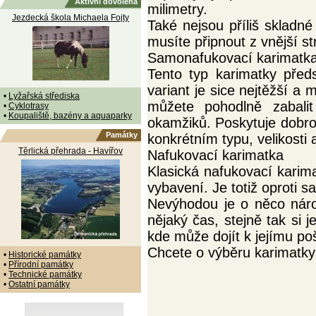
Aktivní dovolená
milimetry.
Jezdecká škola Michaela Fojty
Také nejsou příliš skladn
musíte připnout z vnější s
Samonafukovací karimatk
Tento typ karimatky před
variant je sice nejtěžší a
•
Lyžařská střediska
můžete pohodlně zabali
•
Cyklotrasy
•
Koupaliště, bazény a aquaparky
okamžiků. Poskytuje dobrou
Památky
konkrétním typu, velikosti
Těrlická přehrada - Havířov
Nafukovací karimatka
Klasická nafukovací karima
vybavení. Je totiž oproti 
Nevýhodou je o něco náro
nějaký čas, stejně tak si j
kde může dojít k jejímu po
Chcete o výběru karimatky 
•
Historické památky
•
Přírodní památky
•
Technické památky
•
Ostatní památky