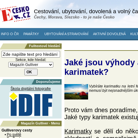
Cestování, ubytování, dovolená a volný č
Čechy, Morava, Slezsko - to je naše Česko
INFO O ČR
PAMÁTKY
UBYTOVÁNÍ A STRAVOVÁNÍ
AKTIVNÍ DOVOLENÁ
KULT
Fulltextové hledání
Sekce, kde hledat:
Jaké jsou výhody
karimatek?
Doporučujeme
Vybíráte karimatku na letní 
Škola digitální fotografie
nemusí být nejsnadnějším úk
Proto vám dnes poradíme, 
Jaké typy karimatek existu
Magazín Gulliver - Menu
Karimatky
se dělí do někol
Gulliverovy cesty
•
Po světě