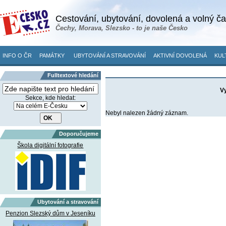
Cestování, ubytování, dovolená a volný č
Čechy, Morava, Slezsko - to je naše Česko
INFO O ČR
PAMÁTKY
UBYTOVÁNÍ A STRAVOVÁNÍ
AKTIVNÍ DOVOLENÁ
KUL
Fulltextové hledání
Vy
Sekce, kde hledat:
Nebyl nalezen žádný záznam.
Doporučujeme
Škola digitální fotografie
Ubytování a stravování
Penzion Slezský dům v Jeseníku