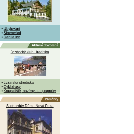
•
Ubytování
•
Stravování
•
Dahlia Inn
Aktivní dovolená
Jezdecký klub Hradisko
•
Lyžařská střediska
•
Cyklotrasy
•
Koupaliště, bazény a aquaparky
Památky
Suchardův Dům - Nová Paka