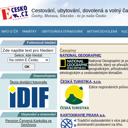
Cestování, ubytování, dovolená a volný č
Čechy, Morava, Slezsko - to je naše Česko
INFO O ČR
PAMÁTKY
UBYTOVÁNÍ A STRAVOVÁNÍ
AKTIVNÍ DOVOLENÁ
KUL
Fulltextové hledání
Časopisy
Sekce, kde hledat:
NATIONAL GEOGRAPHIC
National Geographic je 
měsíčník, který se převá
geografickým, přírodově
etnologickým a cestovatelským tématům.
Doporučujeme
ČESKÁ TURISTIKA, s.r.o.
Škola digitální fotografie
Edice regionálních prův
Ubytování a stravování
KARTOGRAFIE PRAHA a.s.
Tradiční vydavatelství s více jak
Penzion Červená Karkulka ve
dominantní postavení na trhu.
Smržovce