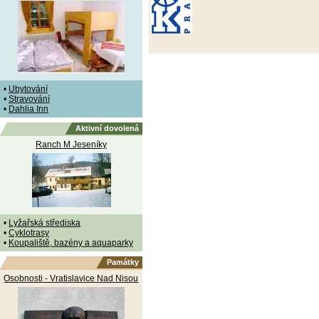
•
Ubytování
•
Stravování
•
Dahlia Inn
Aktivní dovolená
Ranch M Jeseníky
•
Lyžařská střediska
•
Cyklotrasy
•
Koupaliště, bazény a aquaparky
Památky
Osobnosti - Vratislavice Nad Nisou