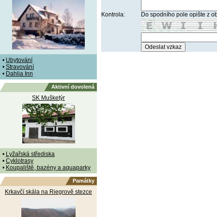
Kontrola:
Do spodního pole opište z o
•
Ubytování
•
Stravování
•
Dahlia Inn
Aktivní dovolená
SK Mušketýr
•
Lyžařská střediska
•
Cyklotrasy
•
Koupaliště, bazény a aquaparky
Památky
Krkavčí skála na Riegrově stezce