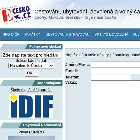
Cestování, ubytování, dovolená a volný č
Čechy, Morava, Slezsko - to je naše Česko
INFO O ČR
PAMÁTKY
UBYTOVÁNÍ A STRAVOVÁNÍ
AKTIVNÍ DOVOLENÁ
KUL
Fulltextové hledání
Napište nám Vaše názory, připomínky, námě
Sekce, kde hledat:
Jméno/Firma:
E-mail:
Telefon:
Vzkaz:
Doporučujeme
Škola digitální fotografie
Ubytování a stravování
Privat LUMIRO