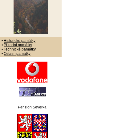
•
Historické památky
•
Přírodní památky
•
Technické památky
•
Ostatní památky
Penzion Severka