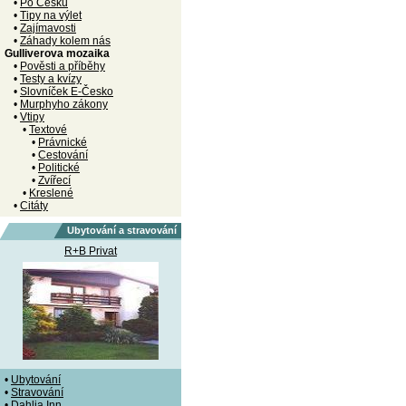
•
Po Česku
•
Tipy na výlet
•
Zajímavosti
•
Záhady kolem nás
Gulliverova mozaika
•
Pověsti a příběhy
•
Testy a kvízy
•
Slovníček E-Česko
•
Murphyho zákony
•
Vtipy
•
Textové
•
Právnické
•
Cestování
•
Politické
•
Zvířecí
•
Kreslené
•
Citáty
Ubytování a stravování
R+B Privat
•
Ubytování
•
Stravování
•
Dahlia Inn