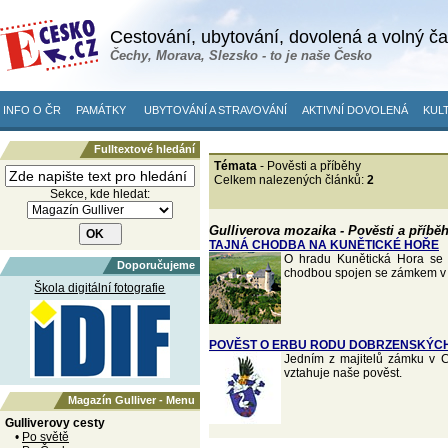
Cestování, ubytování, dovolená a volný č
Čechy, Morava, Slezsko - to je naše Česko
INFO O ČR
PAMÁTKY
UBYTOVÁNÍ A STRAVOVÁNÍ
AKTIVNÍ DOVOLENÁ
KULT
Fulltextové hledání
Témata
- Pověsti a příběhy
Celkem nalezených článků:
2
Sekce, kde hledat:
Gulliverova mozaika - Pověsti a příbě
TAJNÁ CHODBA NA KUNĚTICKÉ HOŘE
O hradu Kunětická Hora se p
Doporučujeme
chodbou spojen se zámkem v 
Škola digitální fotografie
POVĚST O ERBU RODU DOBRZENSKÝC
Jedním z majitelů zámku v C
vztahuje naše pověst.
Magazín Gulliver - Menu
Gulliverovy cesty
•
Po světě