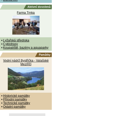
Aktivní dovolená
Farma Trnka
•
Lyžařská střediska
•
Cyklotrasy
•
Koupaliště, bazény a aquaparky
Památky
Vodní nádrž Bystřička - Valašské
Meziříčí
•
Historické památky
•
Přírodní památky
•
Technické památky
•
Ostatní památky