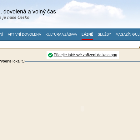
, dovolená a volný čas
o je naše Česko
NÍ
AKTIVNÍ DOVOLENÁ
KULTURA A ZÁBAVA
LÁZNĚ
SLUŽBY
MAGAZÍN GUL
Přidejte také své zařízení do katalogu
yberte lokalitu