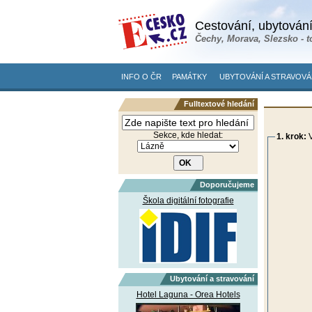
Cestování, ubytování
Čechy, Morava, Slezsko - t
INFO O ČR
PAMÁTKY
UBYTOVÁNÍ A STRAVOVÁ
Fulltextové hledání
Sekce, kde hledat:
1. krok:
V
Doporučujeme
Škola digitální fotografie
Ubytování a stravování
Hotel Laguna - Orea Hotels