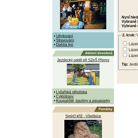
Nyní hled
Vybrané 
Vybrané 
2. krok:
V
•
Ubytování
•
Stravování
Lázeň
•
Dahlia Inn
Láze
Aktivní dovolená
Láze
Jezdecký oddíl při SZeŠ Přerov
Tip:
Jestl
•
Lyžařská střediska
•
Cyklotrasy
•
Koupaliště, bazény a aquaparky
Památky
Smírčí kříž - Všelibice