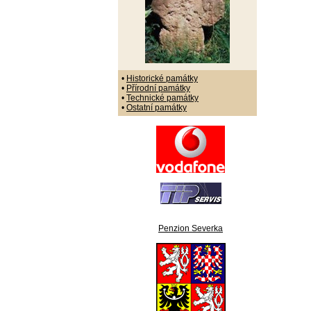
•
Historické památky
•
Přírodní památky
•
Technické památky
•
Ostatní památky
Penzion Severka