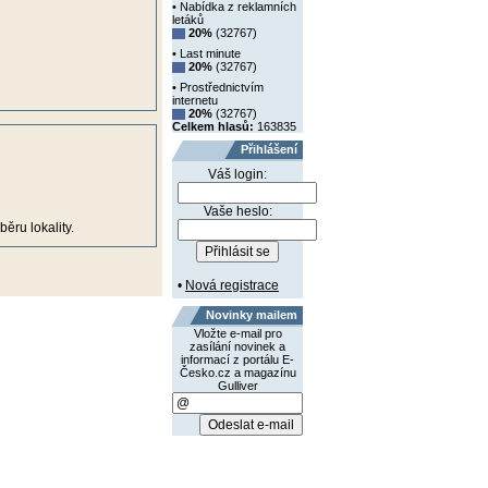
• Nabídka z reklamních
letáků
20%
(32767)
• Last minute
20%
(32767)
• Prostřednictvím
internetu
20%
(32767)
Celkem hlasů:
163835
Přihlášení
Váš login:
Vaše heslo:
ěru lokality.
•
Nová registrace
Novinky mailem
Vložte e-mail pro
zasílání novinek a
informací z portálu E-
Česko.cz a magazínu
Gulliver