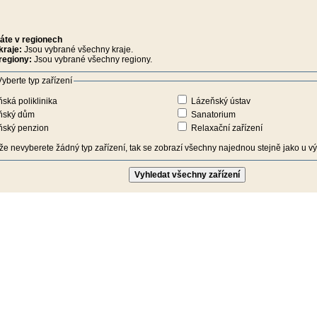
áte v regionech
kraje:
Jsou vybrané všechny kraje.
regiony:
Jsou vybrané všechny regiony.
yberte typ zařízení
ská poliklinika
Lázeňský ústav
ňský dům
Sanatorium
ňský penzion
Relaxační zařízení
iže nevyberete žádný typ zařízení, tak se zobrazí všechny najednou stejně jako u výb