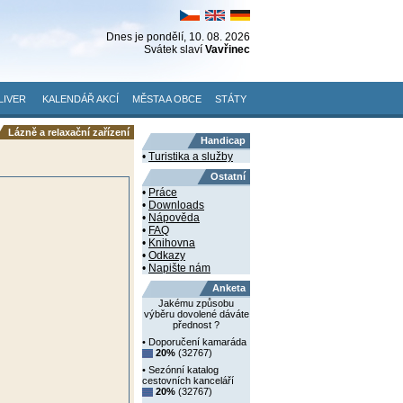
Dnes je
pondělí
, 10. 08. 2026
Svátek slaví
Vavřinec
LIVER
KALENDÁŘ AKCÍ
MĚSTA A OBCE
STÁTY
Lázně a relaxační zařízení
Handicap
•
Turistika a služby
Ostatní
•
Práce
•
Downloads
•
Nápověda
•
FAQ
•
Knihovna
•
Odkazy
•
Napište nám
Anketa
Jakému způsobu
výběru dovolené dáváte
přednost ?
• Doporučení kamaráda
20%
(32767)
• Sezónní katalog
cestovních kanceláří
20%
(32767)