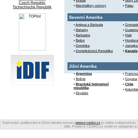
•
Kiribati
•
Nový Zé
Czech Republic
•
Marshallovy ostrovy
•
Palau
Tschechische Republik
Severní Amerika
•
Antigua a Barbuda
•
Grenad
•
Bahamy
•
Guatema
•
Barbados
•
Haiti
•
Belize
•
Hondura
•
Dominika
•
Jamajka
•
Dominikánská Republika
•
Kanada
Jižní Amerika
•
Argentina
•
Francou
•
Bolívie
•
Guyana
•
Brazilská federativní
•
Chile
republika
•
Kolumbi
•
Ekvádor
Kopírování, publikování a šíření obsahu serveru
www.e-cesko.cz
je vítáno a doporučeno. 
dále. Projekt E-ČESKO.cz vznikl ve spolupráci a 