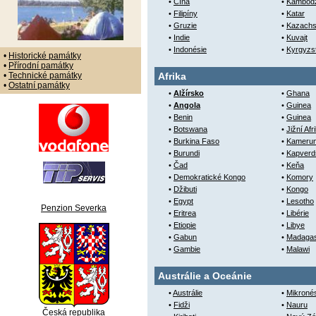
•
Čína
•
Kambod
•
Filipíny
•
Katar
•
Gruzie
•
Kazachs
•
Indie
•
Kuvajt
•
Indonésie
•
Kyrgyzs
•
Historické památky
•
Přírodní památky
•
Technické památky
Afrika
•
Ostatní památky
•
Alžírsko
•
Ghana
•
Angola
•
Guinea
•
Benin
•
Guinea
•
Botswana
•
Jižní Afr
•
Burkina Faso
•
Kameru
•
Burundi
•
Kapverd
•
Čad
•
Keňa
•
Demokratické Kongo
•
Komory
•
Džibuti
•
Kongo
•
Egypt
•
Lesotho
Penzion Severka
•
Eritrea
•
Libérie
•
Etiopie
•
Libye
•
Gabun
•
Madaga
•
Gambie
•
Malawi
Austrálie a Oceánie
•
Austrálie
•
Mikroné
•
Fidži
•
Nauru
Česká republika