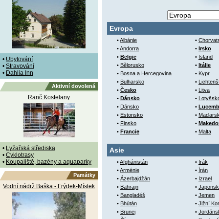
Evropa
•
Albánie
•
Chorvat
•
Andorra
•
Irsko
•
Belgie
•
Island
•
Ubytování
•
Bělorusko
•
Itálie
•
Stravování
•
Dahlia Inn
•
Bosna a Hercegovina
•
Kypr
•
Bulharsko
•
Lichtenš
Aktivní dovolená
•
Česko
•
Litva
Ranč Kostelany
•
Dánsko
•
Lotyšsk
•
Dánsko
•
Lucemb
•
Estonsko
•
Maďars
•
Finsko
•
Makedo
•
Francie
•
Malta
•
Lyžařská střediska
Asie
•
Cyklotrasy
•
Koupaliště, bazény a aquaparky
•
Afghánistán
•
Irák
•
Arménie
•
Írán
Památky
•
Ázerbajdžán
•
Izrael
Vodní nádrž Baška - Frýdek-Místek
•
Bahrajn
•
Japonsk
•
Bangladéš
•
Jemen
•
Bhútán
•
Jižní Ko
•
Brunej
•
Jordáns