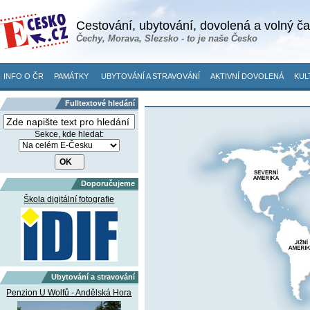
Cestování, ubytování, dovolená a volný č
Čechy, Morava, Slezsko - to je naše Česko
INFO O ČR
PAMÁTKY
UBYTOVÁNÍ A STRAVOVÁNÍ
AKTIVNÍ DOVOLENÁ
KUL
Fulltextové hledání
Sekce, kde hledat:
Doporučujeme
Škola digitální fotografie
Ubytování a stravování
Penzion U Wolfů - Andělská Hora