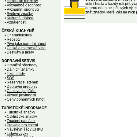
•
Historické mezníky
velmi hustá a každý rok přibýva
•
Významné osobnosti
dobrou orientaci při svých výlet
•
Významní sportovci
znát značky, které Vás na nich
•
Světové značky
•
Kulturní události
•
Vzdálenosti
ČESKÁ KUCHYNĚ
•
Charakteristika
•
Recepty
•
Pivo jako národní nápoj
•
Česká a moravská vína
•
Destiláty a likéry
DOPRAVNÍ SERVIS
•
Hraniční přechody
•
Dálniční známky
•
Jízdní řády
•
SOS
•
Rezervace letenek
•
Dopravní předpisy
•
Cestovní pojištění
•
Vízové povinnosti
•
Ceny pohonných hmot
TURISTICKÉ INFORMACE
•
Turistické značky
•
Cyklistické značky
•
Značení památek
•
Pravidla pro lezení
•
Návštěvní řády CHKO
•
Lidové zvyky