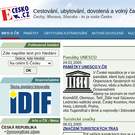
Cestování, ubytování, dovolená a volný č
Čechy, Morava, Slezsko - to je naše Česko
INFO O ČR
PAMÁTKY
UBYTOVÁNÍ A STRAVOVÁNÍ
AKTIVNÍ DOVOLENÁ
KUL
Fulltextové hledání
Památky UNESCO
Sekce, kde hledat:
24.01.2005
PAMÁTKY UNESCO V ČR
V České republice je v 
památek, které byly zap
Doporučujeme
Organizace Spojených ná
výchovu, vědu a kulturu
Škola digitální fotografie
Dosavadními
zápisy na seznam se moh
Kroměříž, Olomouc, Telč, Žďár nad Sázavou
Lednicko-valtický areál, Český Krumlov, Ho
Hora, Litomyšl, Praha,
vila Tugendhat v Brně a nejnověji i židovské 
Turistické značky
Info o ČR - Menu
06.01.2005
ČESKÁ REPUBLIKA
ZNAČENÍ TURISTICKÝCH TRAS
•
Demografické údaje
Síť pěších turistických tras je 