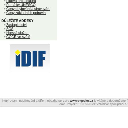
•
Lidová architektura
•
Památky UNESCO
•
Ceny ubytování a stravování
•
Ceny základních potravin
DŮLEŽITÉ ADRESY
•
Zastupitelství
•
SOS
•
Horská služba
•
ČCCR ve světě
Kopírování, publikování a šíření obsahu serveru
www.e-cesko.cz
je vítáno a doporučeno. 
dále. Projekt E-ČESKO.cz vznikl ve spolupráci a 