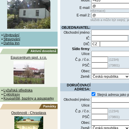
Mobil:
E-mail:
informace)
E-mail 2:
služeb a může být stejný, ja
OBJEDNAVATEL:
Obchodní jméno:
•
Ubytování
IČ:
•
Stravování
•
Dahlia Inn
DIČ:
Sídlo firmy
:
Aktivní dovolená
Ulice:
Equicentrum spol. s r.o.
Č.p. / č.o.:
(123/4)
PSČ:
(73801)
Obec:
Země:
DORUČOVACÍ
ADRESA:
•
Lyžařská střediska
•
Cyklotrasy
Stejná adresa jako 
•
Koupaliště, bazény a aquaparky
Obchodní jméno:
Ulice:
Památky
Č.p. / č.o.:
(123/4)
Osobnosti - Chrastava
PSČ:
(73801)
Obec:
Země: