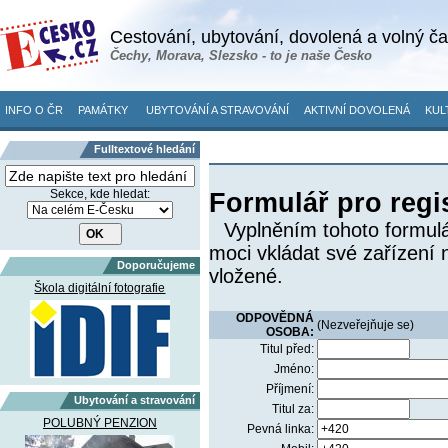
Cestování, ubytování, dovolená a volný č
Čechy, Morava, Slezsko - to je naše Česko
INFO O ČR
PAMÁTKY
UBYTOVÁNÍ A STRAVOVÁNÍ
AKTIVNÍ DOVOLENÁ
KUL
Fulltextové hledání
Sekce, kde hledat:
Formulář pro regi
Vyplněním tohoto formulá
moci vkládat své zařízení 
Doporučujeme
vložené.
Škola digitální fotografie
ODPOVĚDNÁ
(Nezveřejňuje se)
OSOBA:
Titul před:
Jméno:
Příjmení:
Ubytování a stravování
Titul za:
POLUBNÝ PENZION
Pevná linka: