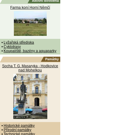
Aktivní dovolená
Farma koní Horní Němčí
•
Lyžařská střediska
•
Cyklotrasy
•
Koupaliště, bazény a aquaparky
Památky
Socha T. G. Masaryka - Hodkovice
nad Mohelkou
•
Historické památky
•
Přírodní památky
•
Technické památky