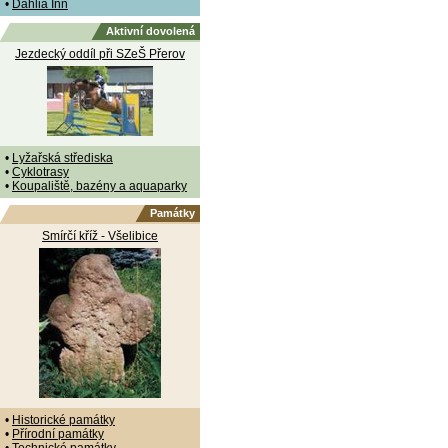
•
Dahlia Inn
Aktivní dovolená
Jezdecký oddíl při SZeŠ Přerov
•
Lyžařská střediska
•
Cyklotrasy
•
Koupaliště, bazény a aquaparky
Památky
Smírčí kříž - Všelibice
•
Historické památky
•
Přírodní památky