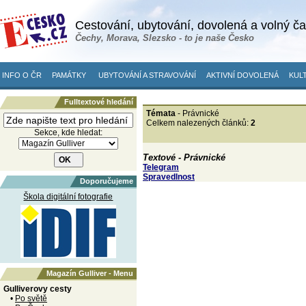
Cestování, ubytování, dovolená a volný č
Čechy, Morava, Slezsko - to je naše Česko
INFO O ČR
PAMÁTKY
UBYTOVÁNÍ A STRAVOVÁNÍ
AKTIVNÍ DOVOLENÁ
KULT
Fulltextové hledání
Témata
- Právnické
Celkem nalezených článků:
2
Sekce, kde hledat:
Textové - Právnické
Telegram
Spravedlnost
Doporučujeme
Škola digitální fotografie
Magazín Gulliver - Menu
Gulliverovy cesty
•
Po světě