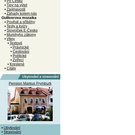
•
Po Česku
•
Tipy na výlet
•
Zajímavosti
•
Záhady kolem nás
Gulliverova mozaika
•
Pověsti a příběhy
•
Testy a kvízy
•
Slovníček E-Česko
•
Murphyho zákony
•
Vtipy
•
Textové
•
Právnické
•
Cestování
•
Politické
•
Zvířecí
•
Kreslené
•
Citáty
Ubytování a stravování
Pension Markus Frymburk
•
Ubytování
•
Stravování