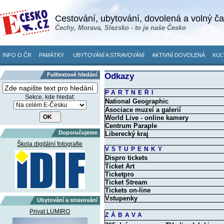
Cestování, ubytování, dovolená a volný č
Čechy, Morava, Slezsko - to je naše Česko
INFO O ČR
PAMÁTKY
UBYTOVÁNÍ A STRAVOVÁNÍ
AKTIVNÍ DOVOLENÁ
KUL
Fulltextové hledání
Odkazy
PARTNEŘI
Sekce, kde hledat:
National Geographic
Asociace muzeí a galerií
World Live - online kamery
Centrum Paraple
Doporučujeme
Liberecký kraj
Škola digitální fotografie
VSTUPENKY
Dispro tickets
Ticket Art
Ticketpro
Ticket Stream
Tickets on-line
Vstupenky
Ubytování a stravování
Privat LUMIRO
ZÁBAVA