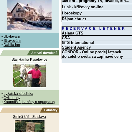
365 dní - programy TV, divadel, kin...
Lusk - křížovky on-line
Horoskopy
Rájsmíchu.cz
REZERVACE LETENEK
Asiana GTS
•
Ubytování
ČSA
•
Stravování
GTS International
•
Dahlia Inn
Student Agency
CONDOR - Online prodej letenek
Aktivní dovolená
do celého světa za zajímavé ceny
Stáj Hanka Kyselovice
•
Lyžařská střediska
•
Cyklotrasy
•
Koupaliště, bazény a aquaparky
Památky
Smírčí kříž - Zdislava