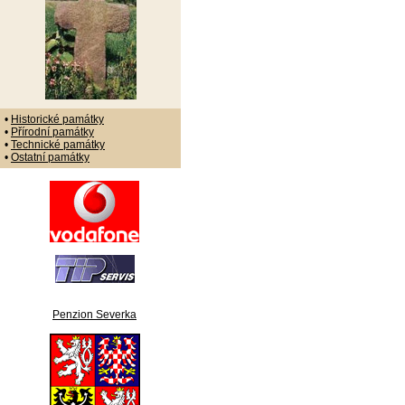
•
Historické památky
•
Přírodní památky
•
Technické památky
•
Ostatní památky
Penzion Severka