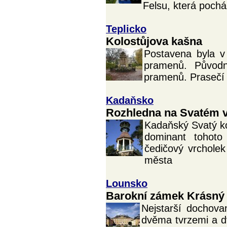
Felsu, která pocház
Teplicko
Kolostůjova kašna
Postavena byla v 
pramenů. Původ
pramenů. Prasečí 
Kadaňsko
Rozhledna na Svatém 
Kadaňský Svatý ko
dominant tohoto
čedičový vrcholek
města
Lounsko
Barokní zámek Krásný
Nejstarší dochova
dvěma tvrzemi a dv