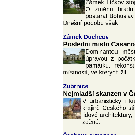
Zámek Líčkov stoj
O změnu hradu 
postaral Bohuslav
Dnešní podobu však
Zámek Duchcov
Poslední místo Casan
Dominantou měst
úpravou z počátk
památku, rekonst
místnosti, ve kterých žil
Zubrnice
Nejmladší skanzen v 
V urbanisticky i k
krajině Českého st
lidové architektury
zděné.