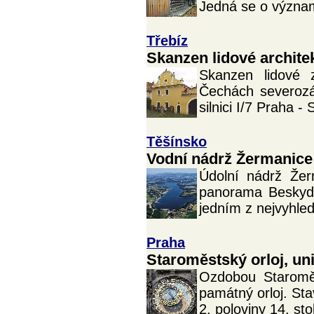
Jedná se o význam
Třebíz
Skanzen lidové archite
Skanzen lidové 
Čechách severozá
silnici I/7 Praha -
Těšínsko
Vodní nádrž Žermanice
Údolní nádrž Že
panorama Beskyd,
jedním z nejvyhled
Praha
Staroměstský orloj, un
Ozdobou Staromě
památný orloj. Stav
2. poloviny 14. sto