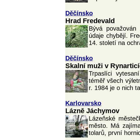
Děčínsko
Hrad Fredevald
Bývá považován z
údaje chybějí. Fre
14. století na ochr
Děčínsko
Skalní muži v Rynartic
Trpaslíci vytesa
téměř všech výlet
r. 1984 je o nich t
Karlovarsko
Lázně Jáchymov
Lázeňské městečk
město. Má zajímav
tolarů, první horn