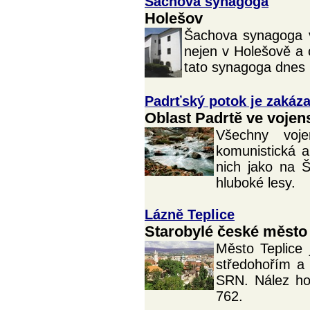
Šachova synagoga
Holešov
Šachova synagoga v
nejen v Holešově a o
tato synagoga dnes 
Padrťský potok je zakáza
Oblast Padrtě ve voje
Všechny voje
komunistická a
nich jako na Š
hluboké lesy.
Lázně Teplice
Starobylé české město
Město Teplice
středohořím a
SRN. Nález hor
762.