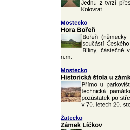
Jednu z tvrzí přes
Kolovrat
Mostecko
Hora Bořeň
Bořeň (německy B
součástí Českého
Bíliny, částečně 
n.m.
Mostecko
Historická štola u zámk
Přímo u parkoviš
technická památk
pozůstatek po stř
v 70. letech 20. sto
Žatecko
Zámek Líčkov