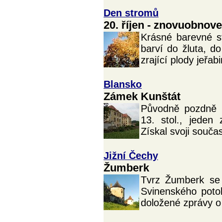
Den stromů
20. říjen - znovuobnove
Krásné barevné st
barví do žluta, d
zrající plody jeřab
Blansko
Zámek Kunštát
Původně pozdně r
13. stol., jeden
Získal svoji souč
Jižní Čechy
Žumberk
Tvrz Žumberk se 
Svinenského poto
doložené zprávy o 