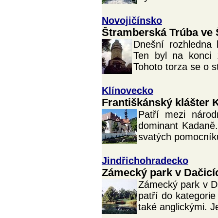
Novojičínsko
Štramberská Trúba ve
Dnešní rozhledna 
Ten byl na konci 
Tohoto torza se o st
Klínovecko
Františkánský klášter 
Patří mezi národ
dominant Kadaně. 
svatých pomocníků
Jindřichohradecko
Zámecký park v Dačicí
Zámecký park v Da
patří do kategorie
také anglickými. J