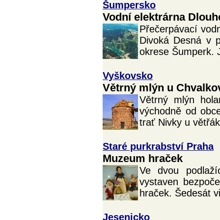
Šumpersko
Vodní elektrárna Dlouh
Přečerpávací vodn
Divoká Desná v p
okrese Šumperk. Je
Vyškovsko
Větrný mlýn u Chvalko
Větrný mlýn hol
východně od obce
trať Nivky u větřák
Staré purkrabství Praha
Muzeum hraček
Ve dvou podlaží
vystaven bezpoče
hraček. Šedesát vi
Jesenicko