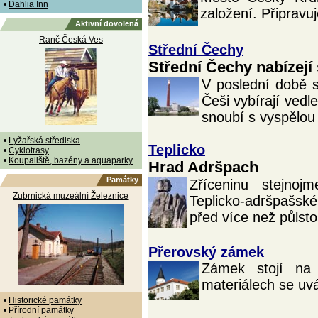
•
Dahlia Inn
založení. Připravu
Aktivní dovolená
Ranč Česká Ves
Střední Čechy
Střední Čechy nabízejí
V poslední době si
Češi vybírají vedl
snoubí s vyspělou
•
Lyžařská střediska
Teplicko
•
Cyklotrasy
•
Koupaliště, bazény a aquaparky
Hrad Adršpach
Památky
Zříceninu stejno
Zubrnická muzeální Železnice
Teplicko-adršpašsk
před více než půlsto
Přerovský zámek
Zámek stojí na 
materiálech se uv
•
Historické památky
•
Přírodní památky