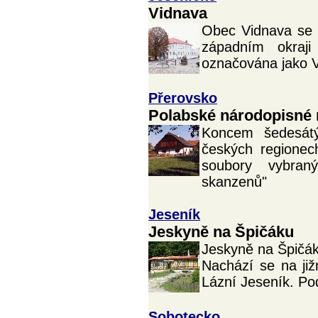
Vidnava
Obec Vidnava se n
západním okraji
označována jako V
Přerovsko
Polabské národopisn
Koncem šedesátý
českých regionec
soubory vybran
skanzenů"
Jeseník
Jeskyně na Špičáku
Jeskyně na Špičáku
Nachází se na ji
Lázní Jeseník. Pod
Sobotecko