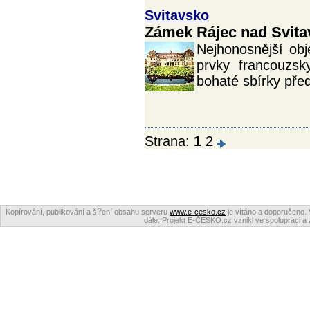
Svitavsko
Zámek Rájec nad Svita
Nejhonosnější obj
prvky francouzsk
bohaté sbírky pře
Strana:
1
2
Kopírování, publikování a šíření obsahu serveru
www.e-cesko.cz
je vítáno a doporučeno. 
dále. Projekt E-ČESKO.cz vznikl ve spolupráci a 