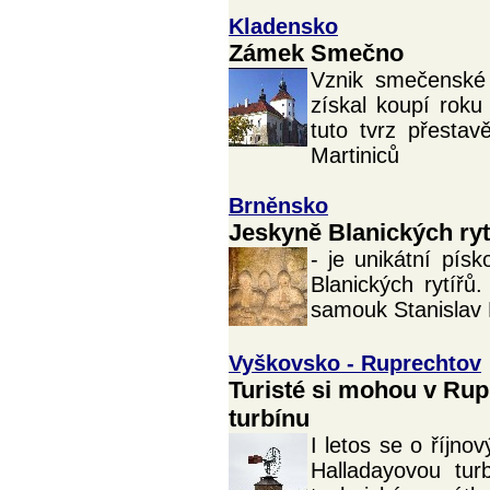
Kladensko
Zámek Smečno
Vznik smečenské 
získal koupí roku
tuto tvrz přestav
Martiniců
Brněnsko
Jeskyně Blanických ryt
- je unikátní pís
Blanických rytířů
samouk Stanislav 
Vyškovsko - Ruprechtov
Turisté si mohou v Ru
turbínu
I letos se o říjn
Halladayovou tur