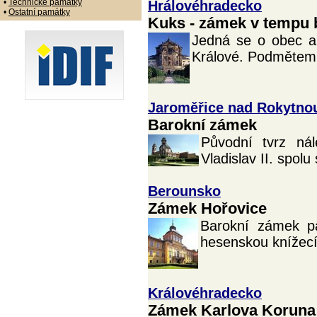
•
Technické památky
Hrálovéhradecko
•
Ostatní památky
Kuks - zámek v tempu 
Jedná se o obec a
Králové. Podmětem 
Jaroměřice nad Rokytno
Barokní zámek
Původní tvrz nál
Vladislav II. spol
Berounsko
Zámek Hořovice
Barokní zámek pá
hesenskou knížecí
Královéhradecko
Zámek Karlova Koruna