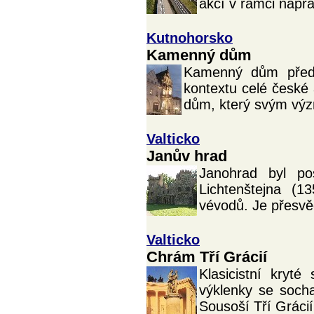
akcí v rámci nápr
Kutnohorsko
Kamenný dům
Kamenný dům předs
kontextu celé české
dům, který svým výz
Valticko
Janův hrad
Janohrad byl p
Lichtenštejna (1
vévodů. Je přesvě
Valticko
Chrám Tří Grácií
Klasicistní kryt
výklenky se soch
Sousoší Tří Gráci