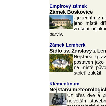
Empírový zámek
Zámek Boskovice
- je jedním z 
jeho místě dř
zrušení nějako
barviv.
Zámek Lemberk
Sídlo sv. Zdislavy z L
Nejstarší zprá
postaven jako 
na místě půvo
století založil
Klementinum
Nejstarší meteorologic
Už přes dvě a pů
největším staveb