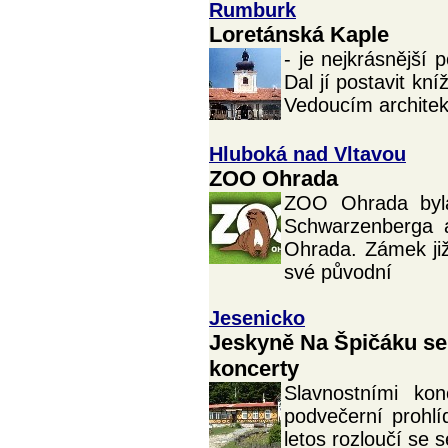
Rumburk
Loretánská Kaple
- je nejkrásnější
Dal jí postavit kn
Vedoucím architek
Hluboká nad Vltavou
ZOO Ohrada
ZOO Ohrada byla 
Schwarzenberga 
Ohrada. Zámek již
své původní
Jesenicko
Jeskyně Na Špičáku se
koncerty
Slavnostními kon
podvečerní prohl
letos rozloučí se