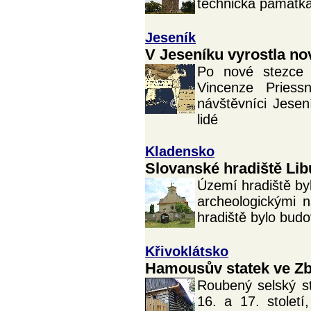
technická památka 
Jeseník
V Jeseníku vyrostla no
Po nové stezce n
Vincenze Pries
návštěvníci Jese
lidé
Kladensko
Slovanské hradiště Lib
Území hradiště bylo
archeologickými 
hradiště bylo bud
Křivoklátsko
Hamousův statek ve Z
Roubený selský s
16. a 17. století