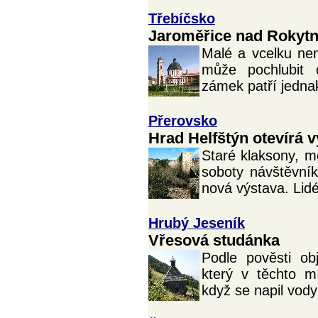
Třebíčsko
Jaroměřice nad Rokyt
Malé a vcelku ne
může pochlubit 
zámek patří jedna
Přerovsko
Hrad Helfštýn otevírá v
Staré klaksony, mo
soboty návštěvní
nová výstava. Lidé 
Hrubý Jeseník
Vřesová studánka
Podle pověsti ob
který v těchto m
když se napil vody