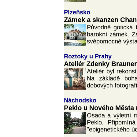
Plzeňsko
Zámek a skanzen Chan
Původně gotická 
barokní zámek. Za
svépomocné výstav
Roztoky u Prahy
Ateliér Zdenky Braune
Ateliér byl rekons
Na základě boha
dobových fotografi
Náchodsko
Peklo u Nového Města 
Osada a výletní m
Peklo. Připomíná
"epigenetického úd