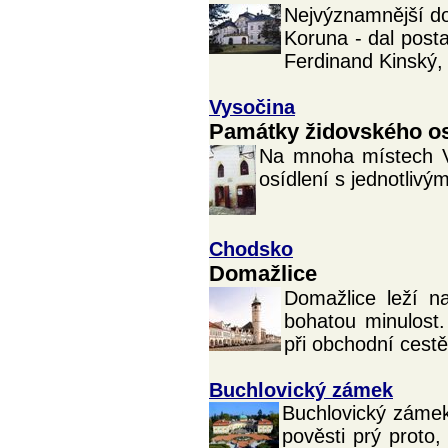
Nejvýznamnější d
Koruna - dal posta
Ferdinand Kinský,
Vysočina
Památky židovského os
Na mnoha místech V
osídlení s jednotliv
Chodsko
Domažlice
Domažlice leží n
bohatou minulost.
při obchodní cestě 
Buchlovický zámek
Buchlovický zámek
pověsti prý proto