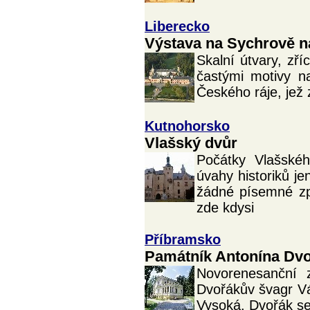
Liberecko
Výstava na Sychrově na
Skalní útvary, z
častými motivy n
Českého ráje, jež 
Kutnohorsko
Vlašský dvůr
Počátky Vlašské
úvahy historiků je
žádné písemné z
zde kdysi
Příbramsko
Památník Antonína Dv
Novorenesanční 
Dvořákův švagr Vá
Vysoká. Dvořák se