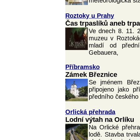
meteorologická sta
Roztoky u Prahy
Čas trpaslíků aneb trpa
Ve dnech 8. 11. 
muzeu v Roztokác
mladí od přední
Gebauera,
Příbramsko
Zámek Březnice
Se jménem Břez
připojeno jako p
předního českého 
Orlická přehrada
Lodní výtah na Orlíku
Na Orlické přehr
lodě. Stavba trva