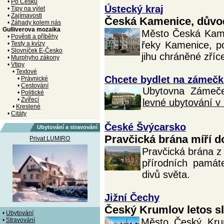
•
Po Česku
Ústecký kraj
•
Tipy na výlet
•
Zajímavosti
Česká Kamenice, důvod
•
Záhady kolem nás
Gulliverova mozaika
Město Česká Kame
•
Pověsti a příběhy
řeky Kamenice, p
•
Testy a kvízy
•
Slovníček E-Česko
jihu chráněné zří
•
Murphyho zákony
•
Vtipy
•
Textové
Chcete bydlet na zámečku
•
Právnické
•
Cestování
Ubytovna Zámeček
•
Politické
•
Zvířecí
levné ubytování v 
•
Kreslené
•
Citáty
České Švýcarsko
Ubytování a stravování
Pravčická brána míří d
Privat LUMIRO
Pravčická brána z
přírodních památ
divů světa.
Jižní Čechy
Český Krumlov letos sla
•
Ubytování
•
Stravování
Město Český Krum