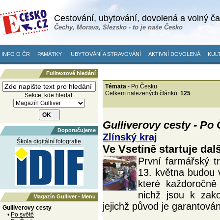
Cestování, ubytování, dovolená a volný č
Čechy, Morava, Slezsko - to je naše Česko
INFO O ČR
PAMÁTKY
UBYTOVÁNÍ A STRAVOVÁNÍ
AKTIVNÍ DOVOLENÁ
KULT
Fulltextové hledání
Témata
- Po Česku
Celkem nalezených článků:
125
Sekce, kde hledat:
Gulliverovy cesty - Po
Doporučujeme
Zlínský kraj
Škola digitální fotografie
Ve Vsetíně startuje da
První farmářský t
13. května budou 
které každoročně
nichž jsou k zak
Magazín Gulliver - Menu
jejichž původ je garantován
Gulliverovy cesty
•
Po světě