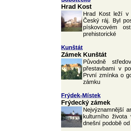
Hrad Kost
Hrad Kost leží v 
Český ráj. Byl p
pískovcovém ost
prehistorické
Kunštát
Zámek Kunštát
Původně středo
přestavbami v po
První zmínka o g
zámku
Frýdek-Místek
Frýdecký zámek
Nejvýznamnější ar
kulturního život
dnešní podobě od 