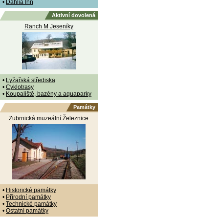
•
Dahlia Inn
Aktivní dovolená
Ranch M Jeseníky
•
Lyžařská střediska
•
Cyklotrasy
•
Koupaliště, bazény a aquaparky
Památky
Zubrnická muzeální Železnice
•
Historické památky
•
Přírodní památky
•
Technické památky
•
Ostatní památky