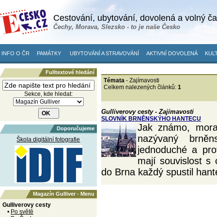
Cestování, ubytování, dovolená a volný č
Čechy, Morava, Slezsko - to je naše Česko
INFO O ČR
PAMÁTKY
UBYTOVÁNÍ A STRAVOVÁNÍ
AKTIVNÍ DOVOLENÁ
KULT
Fulltextové hledání
Témata
- Zajímavosti
Celkem nalezených článků:
1
Sekce, kde hledat:
Gulliverovy cesty - Zajímavosti
SLOVNÍK BRNĚNSKÝHO HANTECU
Jak známo, morav
Doporučujeme
nazývaný brně
Škola digitální fotografie
jednoduché a prot
mají souvislost s
do Brna každý spustil hant
Magazín Gulliver - Menu
Gulliverovy cesty
•
Po světě