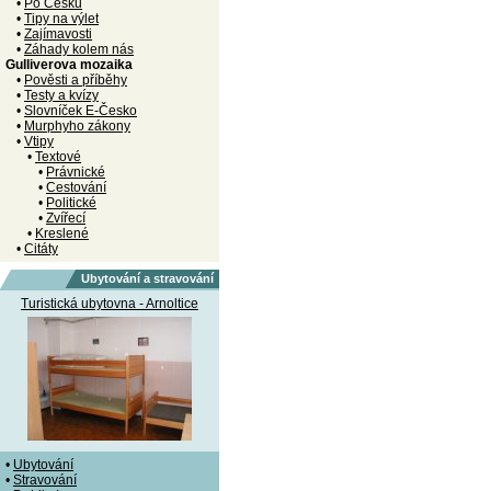
•
Po Česku
•
Tipy na výlet
•
Zajímavosti
•
Záhady kolem nás
Gulliverova mozaika
•
Pověsti a příběhy
•
Testy a kvízy
•
Slovníček E-Česko
•
Murphyho zákony
•
Vtipy
•
Textové
•
Právnické
•
Cestování
•
Politické
•
Zvířecí
•
Kreslené
•
Citáty
Ubytování a stravování
Turistická ubytovna - Arnoltice
•
Ubytování
•
Stravování