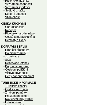
•
Historické mezníky
•
Významné osobnosti
•
Významní sportovci
•
Světové značky
•
Kulturní události
•
Vzdálenosti
ČESKÁ KUCHYNĚ
•
Charakteristika
•
Recepty
•
Pivo jako národní nápoj
•
Česká a moravská vína
•
Destiláty a likéry
DOPRAVNÍ SERVIS
•
Hraniční přechody
•
Dálniční známky
•
Jízdní řády
•
SOS
•
Rezervace letenek
•
Dopravní předpisy
•
Cestovní pojištění
•
Vízové povinnosti
•
Ceny pohonných hmot
TURISTICKÉ INFORMACE
•
Turistické značky
•
Cyklistické značky
•
Značení památek
•
Pravidla pro lezení
•
Návštěvní řády CHKO
•
Lidové zvyky