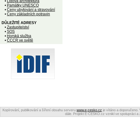
•
Lidová architektura
•
Památky UNESCO
•
Ceny ubytování a stravování
•
Ceny základních potravin
DŮLEŽITÉ ADRESY
•
Zastupitelství
•
SOS
•
Horská služba
•
ČCCR ve světě
Kopírování, publikování a šíření obsahu serveru
www.e-cesko.cz
je vítáno a doporučeno. 
dále. Projekt E-ČESKO.cz vznikl ve spolupráci a 