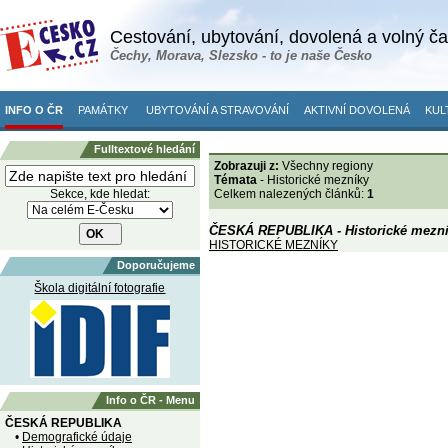
Cestování, ubytování, dovolená a volný č
Čechy, Morava, Slezsko - to je naše Česko
INFO O ČR
PAMÁTKY
UBYTOVÁNÍ A STRAVOVÁNÍ
AKTIVNÍ DOVOLENÁ
KUL
Fulltextové hledání
Zobrazuji z:
Všechny regiony
Témata
- Historické mezníky
Sekce, kde hledat:
Celkem nalezených článků:
1
ČESKÁ REPUBLIKA - Historické mezn
HISTORICKÉ MEZNÍKY
Doporučujeme
Škola digitální fotografie
Info o ČR - Menu
ČESKÁ REPUBLIKA
•
Demografické údaje