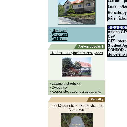
365 dní - p
Lusk - kříž
Horoskopy
Rájsmíchu
REZER
•
Ubytování
Asiana GT
•
Stravování
ČSA
•
Dahlia Inn
GTS Intern
Student A
Aktivní dovolená
CONDOR - O
Jízdárna a ubytování v Beskydech
do celého 
•
Lyžařská střediska
•
Cyklotrasy
•
Koupaliště, bazény a aquaparky
Památky
Letecký pomníček - Hodkovice nad
Mohelkou