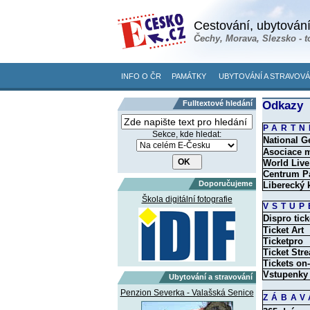
Cestování, ubytování
Čechy, Morava, Slezsko - t
INFO O ČR
PAMÁTKY
UBYTOVÁNÍ A STRAVOVÁ
Fulltextové hledání
Odkazy
PARTN
Sekce, kde hledat:
National G
Asociace m
World Live
Centrum P
Doporučujeme
Liberecký 
Škola digitální fotografie
VSTUP
Dispro tick
Ticket Art
Ticketpro
Ticket Str
Tickets on-
Vstupenky
Ubytování a stravování
Penzion Severka - Valašská Senice
ZÁBAV