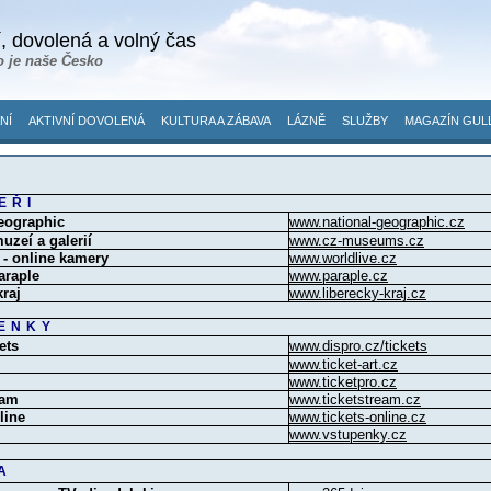
, dovolená a volný čas
o je naše Česko
NÍ
AKTIVNÍ DOVOLENÁ
KULTURA A ZÁBAVA
LÁZNĚ
SLUŽBY
MAGAZÍN GUL
EŘI
eographic
www.national-geographic.cz
uzeí a galerií
www.cz-museums.cz
 - online kamery
www.worldlive.cz
araple
www.paraple.cz
kraj
www.liberecky-kraj.cz
ENKY
ets
www.dispro.cz/tickets
www.ticket-art.cz
www.ticketpro.cz
eam
www.ticketstream.cz
line
www.tickets-online.cz
www.vstupenky.cz
A