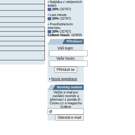
• Nabídka z reklamních
letáků
20%
(32767)
• Last minute
20%
(32767)
• Prostřednictvím
internetu
20%
(32767)
Celkem hlasů:
163835
Přihlášení
Váš login:
Vaše heslo:
•
Nová registrace
Novinky mailem
Vložte e-mail pro
zasílání novinek a
informací z portálu E-
Česko.cz a magazínu
Gulliver