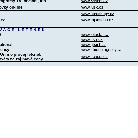
rogramy TV, divadel, kin...
www.365dni.cz
ovky on-line
www.lusk.cz
www.horoskopy.cz
.cz
www.rajsmichu.cz
VACE LETENEK
S
www.letuska.cz
www.csa.cz
ational
www.gtsint.cz
gency
www.studentagency.cz
nline prodej letenek
www.condor.cz
světa za zajímavé ceny