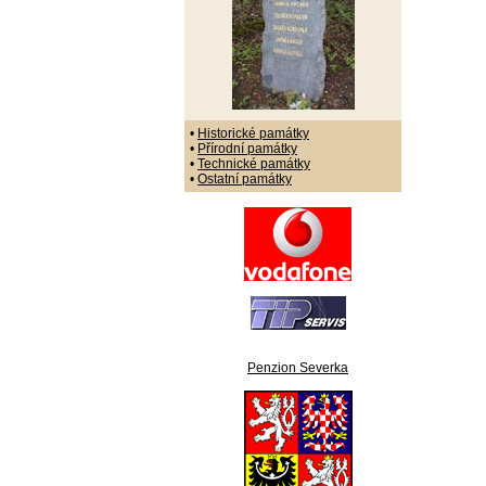
•
Historické památky
•
Přírodní památky
•
Technické památky
•
Ostatní památky
Penzion Severka