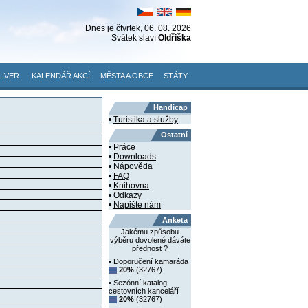
Dnes je
čtvrtek
, 06. 08. 2026
Svátek slaví
Oldřiška
LIVER
KALENDÁŘ AKCÍ
MĚSTA A OBCE
STÁTY
Handicap
•
Turistika a služby
Ostatní
•
Práce
•
Downloads
•
Nápověda
•
FAQ
•
Knihovna
•
Odkazy
•
Napište nám
Anketa
Jakému způsobu
výběru dovolené dáváte
přednost ?
• Doporučení kamaráda
20%
(32767)
• Sezónní katalog
cestovních kanceláří
20%
(32767)