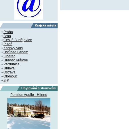
Krajská města
•
Praha
•
Brno
•
České Budějovice
•
Plzeň
•
Karlovy Vary
•
Ústí nad Labem
•
Liberec
•
Hradec Králové
•
Pardubice
•
Jihlava
•
Ostrava
•
Olomouc
•
Zlín
Ubytování a stravování
Penzion Apollo - Hlinné