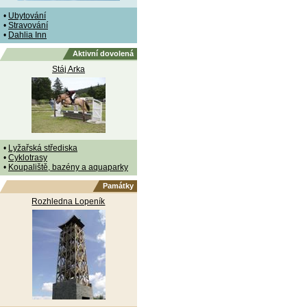
•
Ubytování
•
Stravování
•
Dahlia Inn
Aktivní dovolená
Stáj Arka
•
Lyžařská střediska
•
Cyklotrasy
•
Koupaliště, bazény a aquaparky
Památky
Rozhledna Lopeník