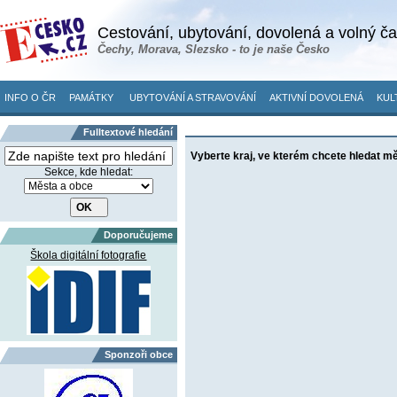
Cestování, ubytování, dovolená a volný č
Čechy, Morava, Slezsko - to je naše Česko
INFO O ČR
PAMÁTKY
UBYTOVÁNÍ A STRAVOVÁNÍ
AKTIVNÍ DOVOLENÁ
KUL
Fulltextové hledání
Vyberte kraj, ve kterém chcete hledat m
Sekce, kde hledat:
Doporučujeme
Škola digitální fotografie
Sponzoři obce