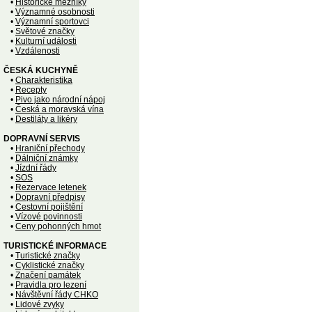
•
Historické mezníky
•
Významné osobnosti
•
Významní sportovci
•
Světové značky
•
Kulturní události
•
Vzdálenosti
ČESKÁ KUCHYNĚ
•
Charakteristika
•
Recepty
•
Pivo jako národní nápoj
•
Česká a moravská vína
•
Destiláty a likéry
DOPRAVNÍ SERVIS
•
Hraniční přechody
•
Dálniční známky
•
Jízdní řády
•
SOS
•
Rezervace letenek
•
Dopravní předpisy
•
Cestovní pojištění
•
Vízové povinnosti
•
Ceny pohonných hmot
TURISTICKÉ INFORMACE
•
Turistické značky
•
Cyklistické značky
•
Značení památek
•
Pravidla pro lezení
•
Návštěvní řády CHKO
•
Lidové zvyky