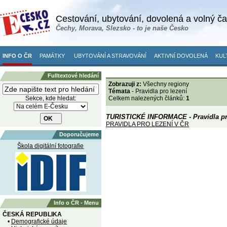
Cestování, ubytování, dovolená a volný č
Čechy, Morava, Slezsko - to je naše Česko
INFO O ČR
PAMÁTKY
UBYTOVÁNÍ A STRAVOVÁNÍ
AKTIVNÍ DOVOLENÁ
KUL
Fulltextové hledání
Zobrazuji z:
Všechny regiony
Témata
- Pravidla pro lezení
Sekce, kde hledat:
Celkem nalezených článků:
1
TURISTICKÉ INFORMACE - Pravidla pr
PRAVIDLA PRO LEZENÍ V ČR
Doporučujeme
Škola digitální fotografie
Info o ČR - Menu
ČESKÁ REPUBLIKA
•
Demografické údaje