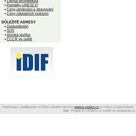
•
Lidová architektura
•
Památky UNESCO
•
Ceny ubytování a stravování
•
Ceny základních potravin
DŮLEŽITÉ ADRESY
•
Zastupitelství
•
SOS
•
Horská služba
•
ČCCR ve světě
Kopírování, publikování a šíření obsahu serveru
www.e-cesko.cz
je vítáno a doporučeno. 
dále. Projekt E-ČESKO.cz vznikl ve spolupráci a 