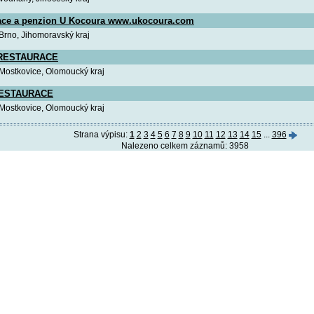
ace a penzion U Kocoura www.ukocoura.com
 Brno, Jihomoravský kraj
RESTAURACE
 Mostkovice, Olomoucký kraj
ESTAURACE
 Mostkovice, Olomoucký kraj
Strana výpisu:
1
2
3
4
5
6
7
8
9
10
11
12
13
14
15
...
396
Nalezeno celkem záznamů: 3958