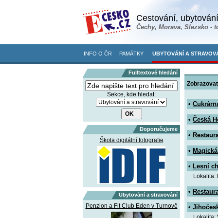
Cestování, ubytování
Čechy, Morava, Slezsko - t
INFO O ČR
PAMÁTKY
UBYTOVÁNÍ A STRAVOV
Fulltextové hledání
Zobrazovat
Sekce, kde hledat:
•
Cukrárna
•
Česká H
Doporučujeme
•
Restaur
Škola digitální fotografie
•
Magická
•
Lesní ch
Lokalita:
•
Restaur
Ubytování a stravování
Penzion a Fit Club Eden v Turnově
•
Jihočes
Lokalita: