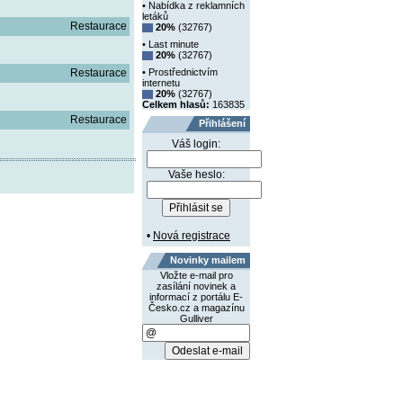
• Nabídka z reklamních
letáků
Restaurace
20%
(32767)
• Last minute
20%
(32767)
Restaurace
• Prostřednictvím
internetu
20%
(32767)
Celkem hlasů:
163835
Restaurace
Přihlášení
Váš login:
Vaše heslo:
•
Nová registrace
Novinky mailem
Vložte e-mail pro
zasílání novinek a
informací z portálu E-
Česko.cz a magazínu
Gulliver