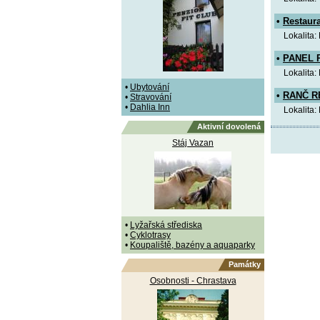
•
Restaur
Lokalita:
•
PANEL 
Lokalita:
•
Ubytování
•
RANČ R
•
Stravování
•
Dahlia Inn
Lokalita:
Aktivní dovolená
Stáj Vazan
•
Lyžařská střediska
•
Cyklotrasy
•
Koupaliště, bazény a aquaparky
Památky
Osobnosti - Chrastava