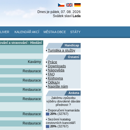
Dnes je
pátek
, 07. 08. 2026
Svátek slaví
Lada
LIVER
KALENDÁŘ AKCÍ
MĚSTA A OBCE
STÁTY
vání a stravování - Hledání
Handicap
•
Turistika a služby
Ostatní
Kavárny
•
Práce
•
Downloads
•
Nápověda
Restaurace
•
FAQ
•
Knihovna
Restaurace
•
Odkazy
•
Napište nám
Restaurace
Anketa
Jakému způsobu
Restaurace
výběru dovolené dáváte
přednost ?
• Doporučení kamaráda
Restaurace
20%
(32767)
• Sezónní katalog
cestovních kanceláří
Restaurace
20%
(32767)