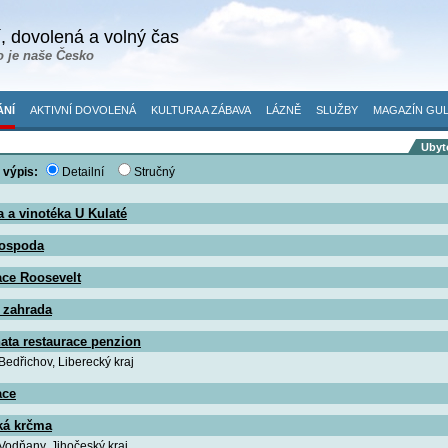
, dovolená a volný čas
o je naše Česko
ÁNÍ
AKTIVNÍ DOVOLENÁ
KULTURA A ZÁBAVA
LÁZNĚ
SLUŽBY
MAGAZÍN GUL
Ubyto
 výpis:
Detailní
Stručný
 a vinotéka U Kulaté
ospoda
ace Roosevelt
 zahrada
ata restaurace penzion
 Bedřichov, Liberecký kraj
ace
ká krčma
 Vodňany, Jihočeský kraj