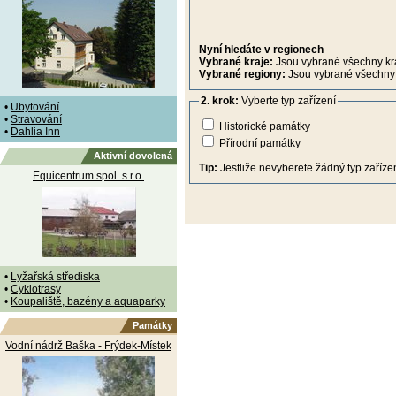
Nyní hledáte v regionech
Vybrané kraje:
Jsou vybrané všechny kr
Vybrané regiony:
Jsou vybrané všechny 
2. krok:
Vyberte typ zařízení
•
Ubytování
•
Stravování
Historické památky
•
Dahlia Inn
Přírodní památky
Aktivní dovolená
Tip:
Jestliže nevyberete žádný typ zařízen
Equicentrum spol. s r.o.
•
Lyžařská střediska
•
Cyklotrasy
•
Koupaliště, bazény a aquaparky
Památky
Vodní nádrž Baška - Frýdek-Místek