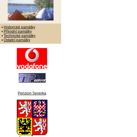
•
Historické památky
•
Přírodní památky
•
Technické památky
•
Ostatní památky
Penzion Severka