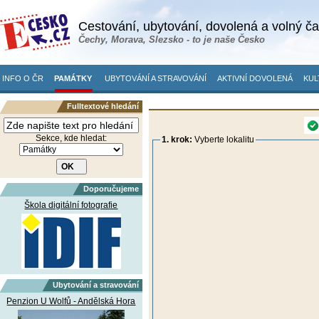
Cestování, ubytování, dovolená a volný č
Čechy, Morava, Slezsko - to je naše Česko
INFO O ČR
PAMÁTKY
UBYTOVÁNÍ A STRAVOVÁNÍ
AKTIVNÍ DOVOLENÁ
KUL
Fulltextové hledání
Sekce, kde hledat:
1. krok:
Vyberte lokalitu
Doporučujeme
Škola digitální fotografie
Ubytování a stravování
Penzion U Wolfů - Andělská Hora