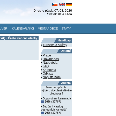
Dnes je
pátek
, 07. 08. 2026
Svátek slaví
Lada
LIVER
KALENDÁŘ AKCÍ
MĚSTA A OBCE
STÁTY
FAQ - Často kladené otázky
Handicap
•
Turistika a služby
Ostatní
•
Práce
•
Downloads
•
Nápověda
•
FAQ
•
Knihovna
•
Odkazy
•
Napište nám
Anketa
Jakému způsobu
výběru dovolené dáváte
přednost ?
•
Doporučení kamaráda
20%
(32767)
•
Sezónní katalog
cestovních kanceláří
20%
(32767)