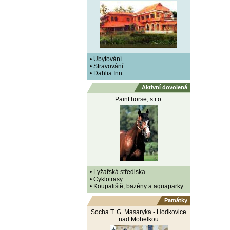
•
Ubytování
•
Stravování
•
Dahlia Inn
Aktivní dovolená
Paint horse, s.r.o.
•
Lyžařská střediska
•
Cyklotrasy
•
Koupaliště, bazény a aquaparky
Památky
Socha T. G. Masaryka - Hodkovice
nad Mohelkou