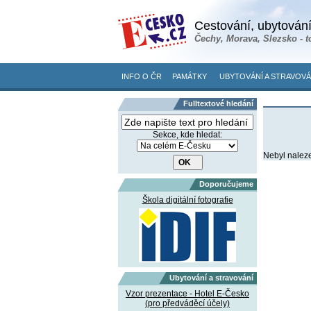
Cestování, ubytování
Čechy, Morava, Slezsko - t
INFO O ČR
PAMÁTKY
UBYTOVÁNÍ A STRAVOVÁ
Fulltextové hledání
Sekce, kde hledat:
Nebyl nalez
Doporučujeme
Škola digitální fotografie
Ubytování a stravování
Vzor prezentace - Hotel E-Česko
(pro předváděcí účely)