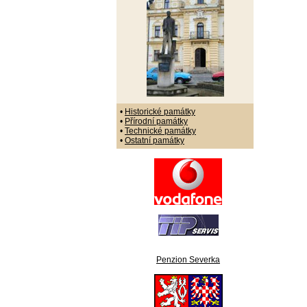
•
Historické památky
•
Přírodní památky
•
Technické památky
•
Ostatní památky
Penzion Severka