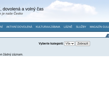
, dovolená a volný čas
o je naše Česko
NÍ
AKTIVNÍ DOVOLENÁ
KULTURA A ZÁBAVA
LÁZNĚ
SLUŽBY
MAGAZÍN GUL
Vyberte kategorii:
en žádný záznam.