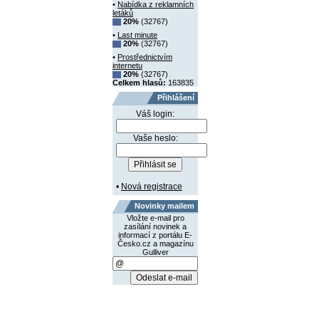
•
Nabídka z reklamních
letáků
20%
(32767)
•
Last minute
20%
(32767)
•
Prostřednictvím
internetu
20%
(32767)
Celkem hlasů:
163835
Přihlášení
Váš login:
Vaše heslo:
•
Nová registrace
Novinky mailem
Vložte e-mail pro
zasílání novinek a
informací z portálu E-
Česko.cz a magazínu
Gulliver