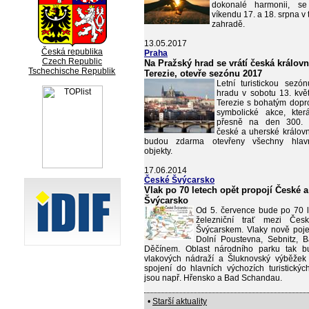
dokonalé harmonii, se
víkendu 17. a 18. srpna v 
zahradě.
13.05.2017
Česká republika
Praha
Czech Republic
Na Pražský hrad se vrátí česká králov
Tschechische Republik
Terezie, otevře sezónu 2017
Letní turistickou sez
hradu v sobotu 13. kvě
Terezie s bohatým dopr
symbolické akce, kter
přesně na den 300. v
české a uherské královn
budou zdarma otevřeny všechny hlavn
objekty.
17.06.2014
České Švýcarsko
Vlak po 70 letech opět propojí České 
Švýcarsko
Od 5. července bude po 70 
železniční trať mezi Če
Švýcarskem. Vlaky nově poj
Dolní Poustevna, Sebnitz,
Děčínem. Oblast národního parku tak b
vlakových nádraží a Šluknovský výběžek
spojení do hlavních výchozích turistických
jsou např. Hřensko a Bad Schandau.
•
Starší aktuality