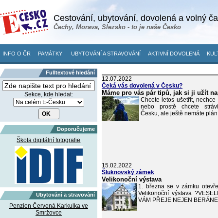
Cestování, ubytování, dovolená a volný č
Čechy, Morava, Slezsko - to je naše Česko
INFO O ČR
PAMÁTKY
UBYTOVÁNÍ A STRAVOVÁNÍ
AKTIVNÍ DOVOLENÁ
KUL
Fulltextové hledání
12.07.2022
Čeká vás dovolená v Česku?
Máme pro vás pár tipů, jak si ji užít n
Sekce, kde hledat:
Chcete letos ušetřit, nechce
nebo prostě chcete stráv
Česku, ale ještě nemáte plán
Doporučujeme
Škola digitální fotografie
15.02.2022
Šluknovský zámek
Velikonoční výstava
1. března se v zámku otevře 
Velikonoční výstava ?VES
Ubytování a stravování
VÁM PŘEJE NEJEN BERÁN
Penzion Červená Karkulka ve
Smržovce