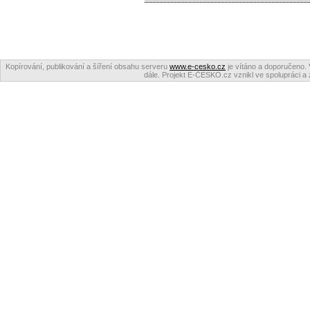
Kopírování, publikování a šíření obsahu serveru
www.e-cesko.cz
je vítáno a doporučeno. 
dále. Projekt E-ČESKO.cz vznikl ve spolupráci a 