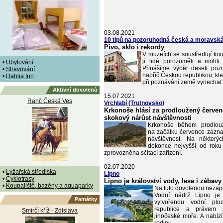
03.08.2021
10 tipů na pozoruhodná česká a moravsk
Pivo, sklo i rekordy
V muzeích se soustřeďují kou
jí lidé porozuměli a mohli 
•
Ubytování
Přinášíme výběr deseti poz
•
Stravování
napříč Českou republikou, kt
•
Dahlia Inn
při poznávání země vynechat.
Aktivní dovolená
15.07.2021
Ranč Česká Ves
Vrchlabí (Trutnovsko)
Krkonoše hlásí za prodloužený červen
skokový nárůst návštěvnosti
Krkonoše během prodlou
na začátku července zazn
návštěvnost. Na některý
dokonce nejvyšší od roku
zprovozněna sčítací zařízení.
02.07.2020
•
Lyžařská střediska
Lipno
•
Cyklotrasy
Lipno je království vody, lesa i zábavy
•
Koupaliště, bazény a aquaparky
Na tuto dovolenou neza
Vodní nádrž Lipno je 
Památky
vytvořenou vodní pl
republice a právem 
Smírčí kříž - Zdislava
jihočeské moře. A nabízí