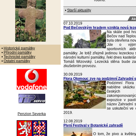
rodinu.
•
Starší aktuality
Ak
07.10.2019
Pod Bečovským hradem vznikla nová leze
Na skále pod h
Bečov nad Teplou
byla otevřena nov
Jde o výjim
•
Historické památky
sportovních akti
•
Přírodní památky
památky. Je totiž zřejmě jedinou lezeckou 
•
Technické památky
národní kulturní památky, řekl dnes kastel
•
Ostatní památky
Tomáš Wizovský. Lezecká stěna bude za
zkušebním provozu.
30.09.2019
Flora Olomouc zve na podzimní Zahradní 
Podzimní Flor
nabídne ukázku 
českých 
zakomponovan
expozice v pavi
název Zahradní s
se uskuteční ve d
2019.
Penzion Severka
12.08.2019
Pivní Festival v Botanické zahradě
O tom, že pivo a květin